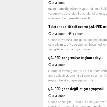
2 yıl önce
Bizim dernekler eğitimle yatar, eğitimle kal
vurgusuyla duyurulur. Bu paralar şüphesiz 
isterseniz bu dernekler ve eğitim...
Telefondaki öfkeli ses ve ŞAL-FED me
2 yıl önce
1 Yorum
Geçen bayramın ikinci günü akşamı biri arad
canı sıkılmış, öfke ve sitemini beyan edi
sebeplerinin tamamı yazımızın...
ŞALFED kongresi ve başkan adayı…
3 yıl önce
Normal takvime göre ŞALFED'in önümüzdek
seda yok. Evet, önemli bir yerel seçim ar
neyse), fakat kongre eğer normal...
ŞALFED gece değil istişare yapmalı
3 yıl önce
Geçen pazar günü, İstanbul'daki Şalpazarı'nı
Özellikle görüşmek için toplanmamışlardı, 