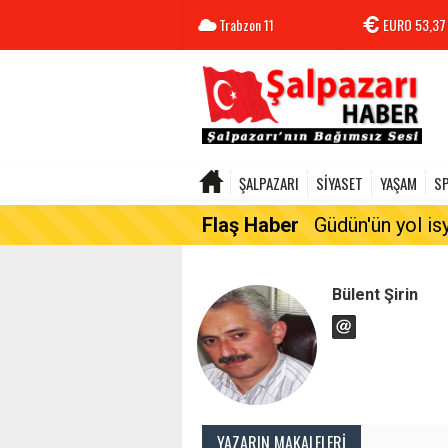
Trabzon
11
EURO
53,37
ŞALPAZARI
SİYASET
YAŞAM
S
Flaş Haber
Güdün'ün yol is
Bülent Şirin
YAZARIN MAKALELERI