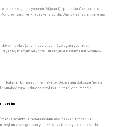
 demokrasi şöleni yaşandı. Ağasar Şalpazarlılar Sancaktepe
 Kongresi vardı ve iki aday yarışıyordu. Demokrasi şöleninin esas
 davetli topluluğunun huzurunda müze açılışı yapılırken,
 diye feryatlar yükseliyordu. Bu feryatlar bayram tatili boyunca
mi Türkmen bir süredir memlekette. Geçen gün Şalpazarı'ndaki
dır buralardayım. Üsküdar'ın yolunu unuttuk” dedi mesela.
k üzerine
Ömer Karadeniz ile federasyonun eski başkanlarından ve
 Başkan vekili görevini yürüten Muzaffer Bayraktar arasında