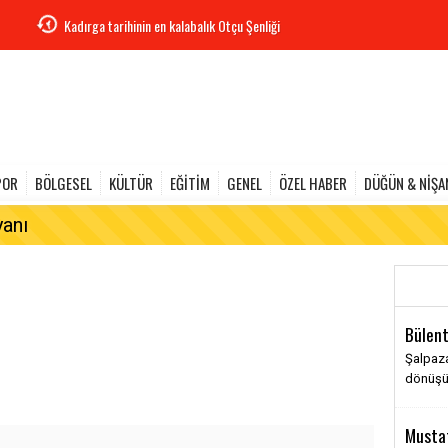
Kadırga tarihinin en kalabalık Otçu Şenliği
POR
BÖLGESEL
KÜLTÜR
EĞİTİM
GENEL
ÖZEL HABER
DÜĞÜN & NİŞA
yanı
Bülent
Şalpaza
dönüş
Musta