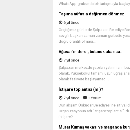
WhatsApp grubunda bir tartışmayla başlaya
Taşıma nüfusla değirmen dönmez
6 yıl önce
Geçtiğimiz günlerde Şalpazarı Belediye Başka
sevgili başkan zaman zaman gurbette yaşaya
doğru orantılı olması...
Ağasar'ın dersi, bulanuk akarısa...
7 yıl önce
Şalpazarı merkezde yapılan yatırımların ba
olarak. Yüksekokul tamam, uzun uğraşlar so
olarak faaliyete başlayamadı...
İstişare toplantısı (mı)?
7 yıl önce
1 Yorum
Dün akşam Üsküdar Belediyesi'ne ait Valide
Organizasyonun adı 'istişare toplantısı” idi 
istişare?...
Murat Kumaş vakası ve maganda kur