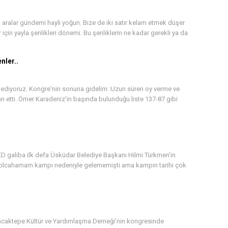
 aralar gündemi hayli yoğun. Bize de iki satır kelam etmek düşer
 için yayla şenlikleri dönemi. Bu şenliklerin ne kadar gerekli ya da
nler..
 ediyoruz. Kongre'nin sonuna gidelim: Uzun süren oy verme ve
lan etti. Ömer Karadeniz'in başında bulunduğu liste 137-87 gibi
ED galiba ilk defa Üsküdar Belediye Başkanı Hilmi Türkmen'in
 Kızılcahamam kampı nedeniyle gelememişti ama kampın tarihi çok
ncaktepe Kültür ve Yardımlaşma Derneği'nin kongresinde