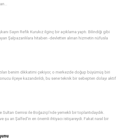
n...
nı Sayın Refik Kurukız ilginç bir açıklama yaptı. Bilindiği gibi
n Şalpazarılılara hitaben -devletten alınan hizmetin nüfusla
zıları benim dikkatimi çekiyor, o merkezde doğup büyümüş biri
nucu ilçeye kazandırıldı, bu sene teknik bir sebepten dolayı aktif
 Sultan Gemisi ile Boğaziçi'nde yemekli bir toplantıdaydık.
ve şu an Şalfed'in en önemli ihtiyacı istişareydi. Fakat nasıl bir
şunu