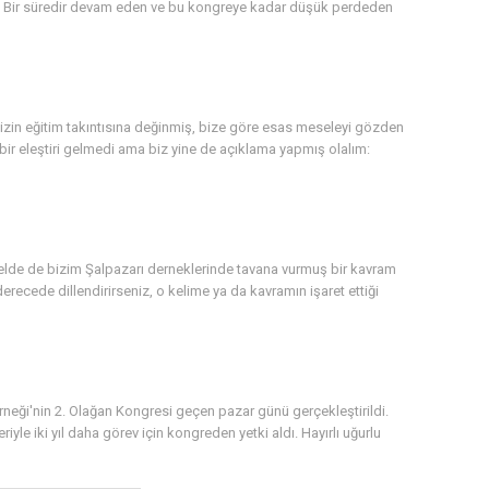
di. Bir süredir devam eden ve bu kongreye kadar düşük perdeden
izin eğitim takıntısına değinmiş, bize göre esas meseleyi gözden
bir eleştiri gelmedi ama biz yine de açıklama yapmış olalım:
lde de bizim Şalpazarı derneklerinde tavana vurmuş bir kavram
 derecede dillendirirseniz, o kelime ya da kavramın işaret ettiği
erneği'nin 2. Olağan Kongresi geçen pazar günü gerçekleştirildi.
yle iki yıl daha görev için kongreden yetki aldı. Hayırlı uğurlu