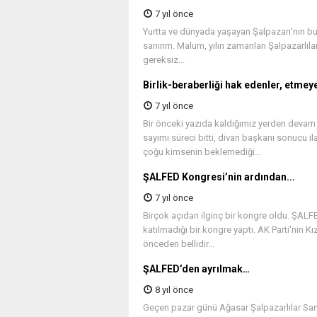
7 yıl önce
Yurtta ve dünyada yaşayan Şalpazarı'nın bu
sanırım. Malum, yılın zamanları Şalpazarlılar
gereksiz...
Birlik-beraberliği hak edenler, etmeye
7 yıl önce
Bir önceki yazıda kaldığımız yerden devam
sayımı süreci bitti, divan başkanı sonucu i
çoğu kimsenin beklemediği...
ŞALFED Kongresi’nin ardından...
7 yıl önce
Birçok açıdan ilginç bir kongre oldu. ŞALF
katılmadığı bir kongre yaptı. AK Parti'nin
önceden bellidir...
ŞALFED’den ayrılmak…
8 yıl önce
Geçen pazar günü Ağasar Şalpazarlılar Sa