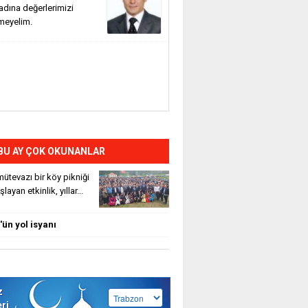
adına değerlerimizi
meyelim.
BU AY ÇOK OKUNANLAR
ütevazı bir köy pikniği
layan etkinlik, yıllar...
ün yol isyanı
z
eri