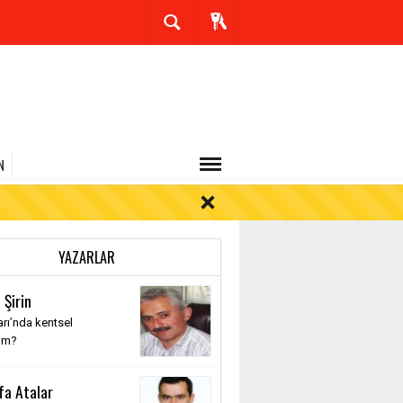
N
YAZARLAR
 Şirin
rı’nda kentsel
üm?
fa Atalar