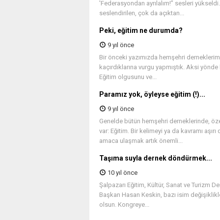
'Federasyondan ayrılalım!” sesleri yüksel
seslendirilen, çok da açıktan...
Peki, eğitim ne durumda?
9 yıl önce
Bir önceki yazımızda hemşehri derneklerim
kaçırdıklarına vurgu yapmıştık. Aksi yönde 
Eğitim olgusunu ve...
Paramız yok, öyleyse eğitim (!)...
9 yıl önce
Genelde bütün hemşehri derneklerinde, öze
var: Eğitim. Bir kelimeyi ya da kavramı aşırı
amaca ulaşmak artık önemli...
Taşıma suyla dernek döndürmek...
10 yıl önce
Şalpazarı Eğitim, Kültür, Sanat ve Turizm D
Başkan Hasan Keskin, bazı isim değişiklikleri
olsun. Kongreye...