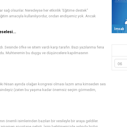
kar sağ olsunlar. Neredeyse her etkinlik 'Eğitime destek”
eğitim amacıyla kullanılıyordur, ondan endişemiz yok. Ancak
İmsak
selesi...
ı. Sesinde öfke ve sitem vardı karşı tarafın. Bazı yazılarıma fena
yordu. Muhteremin bu duygu ve düşüncelere kapılmasının
i Nisan ayında olağan kongresi olması lazım ama kimseden ses
ifesindeyiz (zaten bu yaşıma kadar önemsiz seçim görmedim,
n önemli isimlerinden bazıları bir vesileyle bir araya geldiler.
tamamen spontane gelişti. İsim belirtmemizde aslında hiçbir