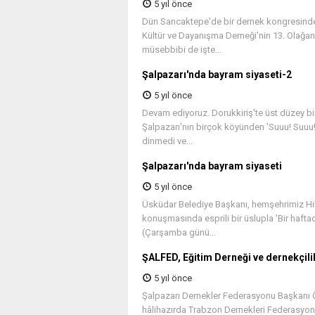
5 yıl önce
Dün Sancaktepe'de bir dernek kongresinde
Kültür ve Dayanışma Derneği'nin 13. Olağan
müsebbibi de işte...
Şalpazarı'nda bayram siyaseti-2
5 yıl önce
Devam ediyoruz. Dorukkiriş'te üst düzey bir
Şalpazarı'nın birçok köyünden 'Suuu! Suuu!”
dinmedi ve...
Şalpazarı'nda bayram siyaseti
5 yıl önce
Üsküdar Belediye Başkanı, hemşehrimiz Hil
konuşmasında esprili bir üslupla 'Bir hafta
(Çarşamba günü...
ŞALFED, Eğitim Derneği ve dernekçili
5 yıl önce
Şalpazarı Dernekler Federasyonu Başkanı 
hâlihazırda Trabzon Dernekleri Federasyonu