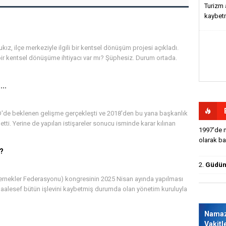
Turizm 
kaybet
ız, ilçe merkeziyle ilgili bir kentsel dönüşüm projesi açıkladı.
 bir kentsel dönüşüme ihtiyacı var mı? Şüphesiz. Durum ortada.
..
'de beklenen gelişme gerçekleşti ve 2018'den bu yana başkanlık
i. Yerine de yapılan istişareler sonucu isminde karar kılınan
1997'de m
olarak baş
i?
2.
Güdün'
rnekler Federasyonu) kongresinin 2025 Nisan ayında yapılması
Maalesef bütün işlevini kaybetmiş durumda olan yönetim kuruluyla
Nama
Vakitl