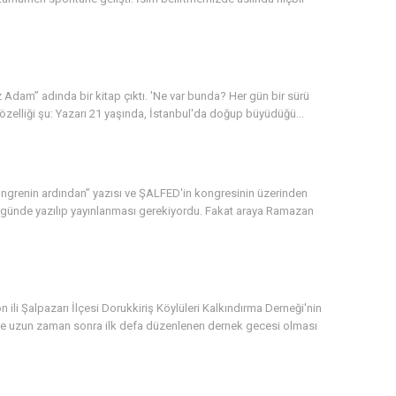
z Adam” adında bir kitap çıktı. 'Ne var bunda? Her gün bir sürü
n özelliği şu: Yazarı 21 yaşında, İstanbul'da doğup büyüdüğü...
Kongrenin ardından” yazısı ve ŞALFED'in kongresinin üzerinden
aç günde yazılıp yayınlanması gerekiyordu. Fakat araya Ramazan
li Şalpazarı İlçesi Dorukkiriş Köylüleri Kalkındırma Derneği'nin
niyle uzun zaman sonra ilk defa düzenlenen dernek gecesi olması