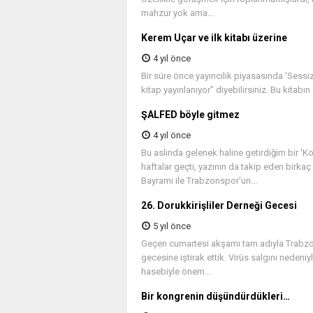
mahzur yok ama...
Kerem Uçar ve ilk kitabı üzerine
4 yıl önce
Bir süre önce yayıncılık piyasasında 'Sessi
kitap yayınlanıyor” diyebilirsiniz. Bu kitabı
ŞALFED böyle gitmez
4 yıl önce
Bu aslında gelenek haline getirdiğim bir '
haftalar geçti, yazının da takip eden birk
Bayramı ile Trabzonspor'un...
26. Dorukkirişliler Derneği Gecesi
5 yıl önce
Geçen cumartesi akşamı tam adıyla Trabzon i
gecesine iştirak ettik. Virüs salgını nede
hasebiyle önem...
Bir kongrenin düşündürdükleri…