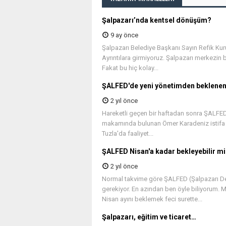
Şalpazarı’nda kentsel dönüşüm?
9 ay önce
Şalpazarı Belediye Başkanı Sayın Refik Kuruk
Ayrıntılara girmiyoruz. Şalpazarı merkezin
Fakat bu hiç kolay...
ŞALFED'de yeni yönetimden beklenen.
2 yıl önce
Hareketli geçen bir haftadan sonra ŞALFED
makamında bulunan Ömer Karadeniz istifa ett
Tuzla'da faaliyet...
ŞALFED Nisan'a kadar bekleyebilir m
2 yıl önce
Normal takvime göre ŞALFED (Şalpazarı De
gerekiyor. En azından ben öyle biliyorum. 
Nisan ayını beklemek feci surette...
Şalpazarı, eğitim ve ticaret…