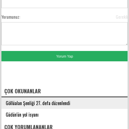
Yorumunuz:
Gerekli
FACEBOOK YORUMLARI
ÇOK OKUNANLAR
Göllüalan Şenliği 27. defa düzenlendi
Güdün'ün yol isyanı
ÇOK YORUMLANANLAR