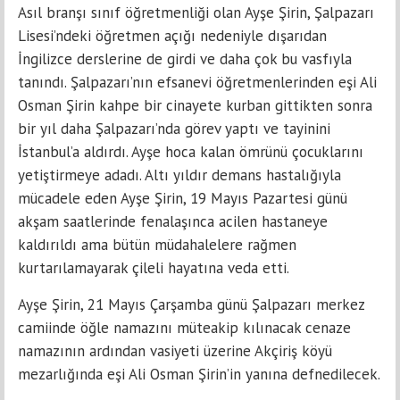
Asıl branşı sınıf öğretmenliği olan Ayşe Şirin, Şalpazarı
Lisesi’ndeki öğretmen açığı nedeniyle dışarıdan
İngilizce derslerine de girdi ve daha çok bu vasfıyla
tanındı. Şalpazarı’nın efsanevi öğretmenlerinden eşi Ali
Osman Şirin kahpe bir cinayete kurban gittikten sonra
bir yıl daha Şalpazarı’nda görev yaptı ve tayinini
İstanbul’a aldırdı. Ayşe hoca kalan ömrünü çocuklarını
yetiştirmeye adadı. Altı yıldır demans hastalığıyla
mücadele eden Ayşe Şirin, 19 Mayıs Pazartesi günü
akşam saatlerinde fenalaşınca acilen hastaneye
kaldırıldı ama bütün müdahalelere rağmen
kurtarılamayarak çileli hayatına veda etti.
Ayşe Şirin, 21 Mayıs Çarşamba günü Şalpazarı merkez
camiinde öğle namazını müteakip kılınacak cenaze
namazının ardından vasiyeti üzerine Akçiriş köyü
mezarlığında eşi Ali Osman Şirin’in yanına defnedilecek.