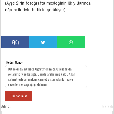
(Ayşe Şirin fotoğrafta mesleğinin ilk yıllarında
öğrencileriyle birlikte görülüyor)
(
0
)
Nedim Güney :
YORUMLAR
Ortaokulda İngilizce Öğretmenimizi. Üsküdar da
yollarımız yine kesişti. Geride anılarımız kaldı. Allah
rahmet eylesin mekanı cennet olsun yakınlarına ve
sevenlerine başsağlığı dilerim.
Tüm Yorumlar
Adınız:
Gerekli