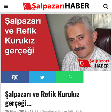
(
0
)
Şalpazarı ve Refik Kurukız
gerçeği...
25 Mart 2019 - 17:22 |
Güncelleme:
28 Mart 2019 - 12:48