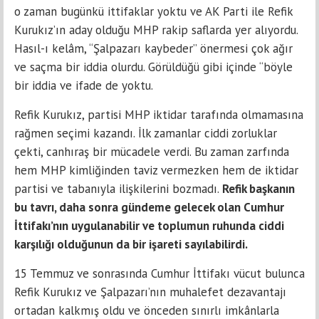
o zaman bugünkü ittifaklar yoktu ve AK Parti ile Refik
Kurukız’ın aday olduğu MHP rakip saflarda yer alıyordu.
Hasıl-ı kelâm, “Şalpazarı kaybeder” önermesi çok ağır
ve saçma bir iddia olurdu. Görüldüğü gibi içinde “böyle
bir iddia ve ifade de yoktu.
Refik Kurukız, partisi MHP iktidar tarafında olmamasına
rağmen seçimi kazandı. İlk zamanlar ciddi zorluklar
çekti, canhıraş bir mücadele verdi. Bu zaman zarfında
hem MHP kimliğinden taviz vermezken hem de iktidar
partisi ve tabanıyla ilişkilerini bozmadı.
Refik başkanın
bu tavrı, daha sonra gündeme gelecek olan Cumhur
İttifakı’nın uygulanabilir ve toplumun ruhunda ciddi
karşılığı olduğunun da bir işareti sayılabilirdi.
15 Temmuz ve sonrasında Cumhur İttifakı vücut bulunca
Refik Kurukız ve Şalpazarı’nın muhalefet dezavantajı
ortadan kalkmış oldu ve önceden sınırlı imkânlarla