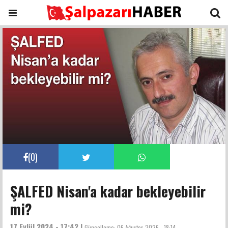
(
0
)
ŞALFED Nisan'a kadar bekleyebilir
mi?
17 Eylül 2024 - 17:42 |
Güncelleme:
06 Ağustos 2026 - 18:14