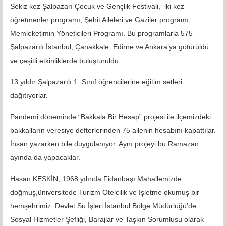
Sekiz kez Şalpazarı Çocuk ve Gençlik Festivali, iki kez
öğretmenler programı, Şehit Aileleri ve Gaziler programı,
Memleketimin Yöneticileri Programı. Bu programlarla 575
Şalpazarılı İstanbul, Çanakkale, Edirne ve Ankara’ya götürüldü
ve çeşitli etkinliklerde buluşturuldu.
13 yıldır Şalpazarılı 1. Sınıf öğrencilerine eğitim setleri
dağıtıyorlar.
Pandemi döneminde “Bakkala Bir Hesap” projesi ile ilçemizdeki
bakkalların veresiye defterlerinden 75 ailenin hesabını kapattılar.
İnsan yazarken bile duygulanıyor. Aynı projeyi bu Ramazan
ayında da yapacaklar.
Hasan KESKİN, 1968 yılında Fidanbaşı Mahallemizde
doğmuş,üniversitede Turizm Otelcilik ve İşletme okumuş bir
hemşehrimiz. Devlet Su İşleri İstanbul Bölge Müdürlüğü’de
Sosyal Hizmetler Şefliği, Barajlar ve Taşkın Sorumlusu olarak