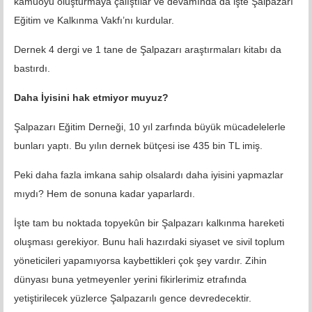
kamuoyu oluşturmaya çalıştılar ve devamında da işte Şalpazarı
Eğitim ve Kalkınma Vakfı’nı kurdular.
Dernek 4 dergi ve 1 tane de Şalpazarı araştırmaları kitabı da
bastırdı.
Daha İyisini hak etmiyor muyuz?
Şalpazarı Eğitim Derneği, 10 yıl zarfında büyük mücadelelerle
bunları yaptı. Bu yılın dernek bütçesi ise 435 bin TL imiş.
Peki daha fazla imkana sahip olsalardı daha iyisini yapmazlar
mıydı? Hem de sonuna kadar yaparlardı.
İşte tam bu noktada topyekûn bir Şalpazarı kalkınma hareketi
oluşması gerekiyor. Bunu hali hazırdaki siyaset ve sivil toplum
yöneticileri yapamıyorsa kaybettikleri çok şey vardır. Zihin
dünyası buna yetmeyenler yerini fikirlerimiz etrafında
yetiştirilecek yüzlerce Şalpazarılı gence devredecektir.