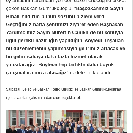
oylamasının ardından yeniden düzenleneceğine dikkat
çeken Başkan Gümrükçüoğlu, “B
aşbakanımız Sayın
Binali Yıldırım bunun sözünü bizlere verdi.
Geçtiğimiz hafta şehrimizi ziyaret eden Başbakan
Yardımcımız Sayın Nurettin Canikli de bu konuyla
ilgili gerekli hazırlığın yapıldığını söyledi. İnşallah
bu düzenlemenin yapılmasıyla gelirimiz artacak ve
bu geliri sahaya daha fazla hizmet olarak
yansıtacağız. Böylece hep birlikte daha büyük
çalışmalara imza atacağız
” ifadelerini kullandı.
Şalpazarı Belediye Başkanı Refik Kurukız ise Başkan Gümrükçüoğlu’na
ilçede yapılan çalışmalardan ötürü teşekkür etti.