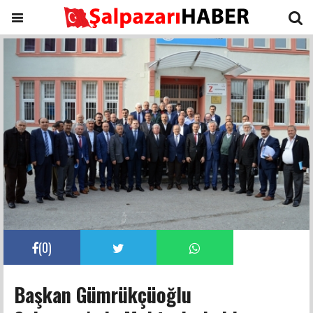
(
0
)
Başkan Gümrükçüoğlu