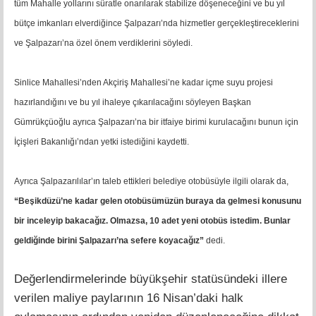
tüm Mahalle yollarını süratle onarılarak stabilize döşeneceğini ve bu yıl
bütçe imkanları elverdiğince Şalpazarı’nda hizmetler gerçekleştireceklerini
ve Şalpazarı’na özel önem verdiklerini söyledi.
Sinlice Mahallesi’nden Akçiriş Mahallesi’ne kadar içme suyu projesi
hazırlandığını ve bu yıl ihaleye çıkarılacağını söyleyen Başkan
Gümrükçüoğlu ayrıca Şalpazarı’na bir itfaiye birimi kurulacağını bunun için
İçişleri Bakanlığı’ndan yetki istediğini kaydetti.
Ayrıca Şalpazarılılar’ın taleb ettikleri belediye otobüsüyle ilgili olarak da,
“Beşikdüzü’ne kadar gelen otobüsümüzün buraya da gelmesi konusunu
bir inceleyip bakacağız. Olmazsa, 10 adet yeni otobüs istedim. Bunlar
geldiğinde birini Şalpazarı’na sefere koyacağız”
dedi.
Değerlendirmelerinde büyükşehir statüsündeki illere
verilen maliye paylarının 16 Nisan’daki halk