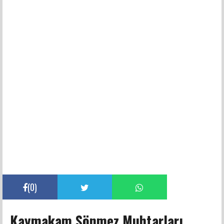
(
0
)
Kaymakam Sönmez Muhtarları