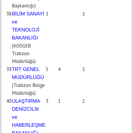
Başkanlığı)
38
1
1
BİLİM SANAYİ
ve
TEKNOLOJİ
BAKANLIĞI
(KOSGEB
Trabzon
Müdürlüğü)
39
5
4
1
TRT GENEL
MÜDÜRLÜĞÜ
(Trabzon Bölge
Müdürlüğü)
40
3
1
2
ULAŞTIRMA
DENİZCİLİK
ve
HABERLEŞME