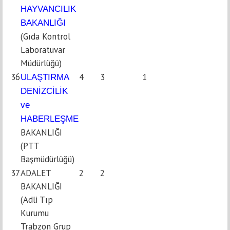
HAYVANCILIK
BAKANLIĞI
(Gıda Kontrol
Laboratuvar
Müdürlüğü)
36
4
3
1
ULAŞTIRMA
DENİZCİLİK
ve
HABERLEŞME
BAKANLIĞI
(PTT
Başmüdürlüğü)
37
ADALET
2
2
BAKANLIĞI
(Adli Tıp
Kurumu
Trabzon Grup