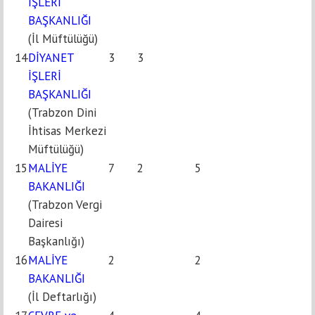
İŞLERİ
BAŞKANLIĞI
(İl Müftülüğü)
14
DİYANET
3
3
İŞLERİ
BAŞKANLIĞI
(Trabzon Dini
İhtisas Merkezi
Müftülüğü)
15
MALİYE
7
2
5
BAKANLIĞI
(Trabzon Vergi
Dairesi
Başkanlığı)
16
MALİYE
2
2
BAKANLIĞI
(İl Deftarlığı)