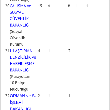
20
ÇALIŞMA ve
15
6
8
1
1
SOSYAL
GÜVENLİK
BAKANLIĞI
(Sosyal
Güvenlik
Kurumu
21
ULAŞTIRMA
4
1
3
DENZİCİLİK ve
HABERLEŞME
BAKANLIĞI
(Karayolları
10.Bölge
Müdürlüğü
22
2
1
1
ORMAN ve SU
İŞLERİ
BAKANLIĞI