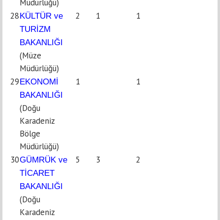
Müdürlüğü)
28
2
1
1
KÜLTÜR ve
TURİZM
BAKANLIĞI
(Müze
Müdürlüğü)
29
1
1
EKONOMİ
BAKANLIĞI
(Doğu
Karadeniz
Bölge
Müdürlüğü)
30
5
3
2
GÜMRÜK ve
TİCARET
BAKANLIĞI
(Doğu
Karadeniz