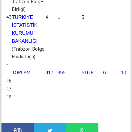
Trabzon Bölge
Birliği)
43
4
1
3
TÜRKİYE
İSTATİSTİK
KURUMU
BAKANLIĞI
(Trabzon Bölge
Müdürlüğü)
-
TOPLAM
917
355
516
8
6
106
46
47
48
(
0
)