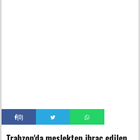
(
0
)
Trabzon'da meslekten ihraç edilen