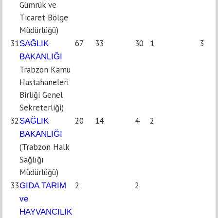
Gümrük ve
Ticaret Bölge
Müdürlüğü)
31
67
33
30
1
3
SAĞLIK
BAKANLIĞI
Trabzon Kamu
Hastahaneleri
Birliği Genel
Sekreterliği)
32
20
14
4
2
SAĞLIK
BAKANLIĞI
(Trabzon Halk
Sağlığı
Müdürlüğü)
33
2
2
GIDA TARIM
ve
HAYVANCILIK