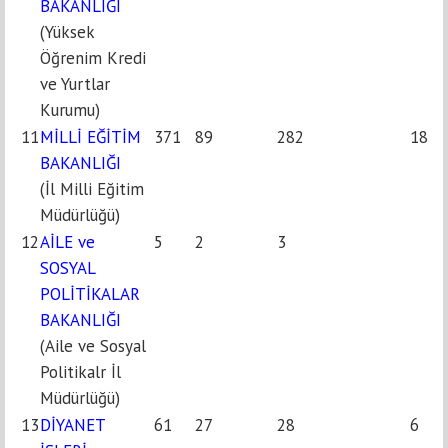
BAKANLIĞI
(Yüksek
Öğrenim Kredi
ve Yurtlar
Kurumu)
11
MİLLİ EĞİTİM
371
89
282
18
BAKANLIĞI
(İl Milli Eğitim
Müdürlüğü)
12
AİLE ve
5
2
3
SOSYAL
POLİTİKALAR
BAKANLIĞI
(Aile ve Sosyal
Politikalr İl
Müdürlüğü)
13
DİYANET
61
27
28
6