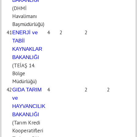
BAKANLIĞI
(DHMİ
Havalimanı
Başmüdürlüğü)
41
4
2
2
ENERJİ ve
TABİİ
KAYNAKLAR
BAKANLIĞI
(TEİAŞ 14.
Bölge
Müdürlüğü)
42
4
2
2
GIDA TARIM
ve
HAYVANCILIK
BAKANLIĞI
(Tarım Kredi
Kooperatifleri