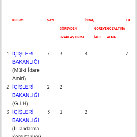
KURUM
SAYI
İHRAÇ
TUTUK
GÖR
EVDEN
GÖREVE
GÖZALTINA
UZAKLAŞTIRMA
İADE
ALMA
1
7
3
4
2
İÇİŞLERİ
BAKANLIĞI
(Mülki İdare
Amiri)
2
2
2
İÇİŞLERİ
BAKANLIĞI
(G.İ.H)
3
3
1
2
İÇİŞLERİ
BAKANLIĞI
(İl Jandarma
Komutanlığı)