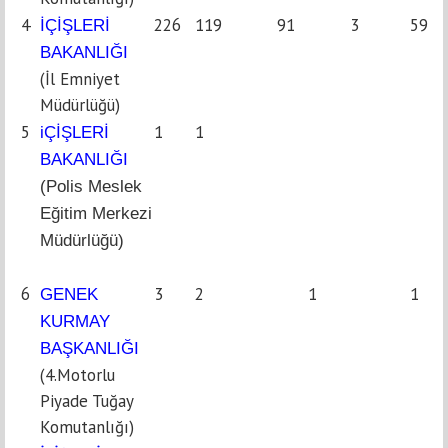
4
226
119
91
3
59
İÇİŞLERİ
BAKANLIĞI
(İl Emniyet
Müdürlüğü)
5
1
1
iÇİŞLERİ
BAKANLIĞI
(Polis Meslek
Eğitim Merkezi
Müdürlüğü)
6
3
2
1
1
GENEK
KURMAY
BAŞKANLIĞI
(4.Motorlu
Piyade Tuğay
Komutanlığı)