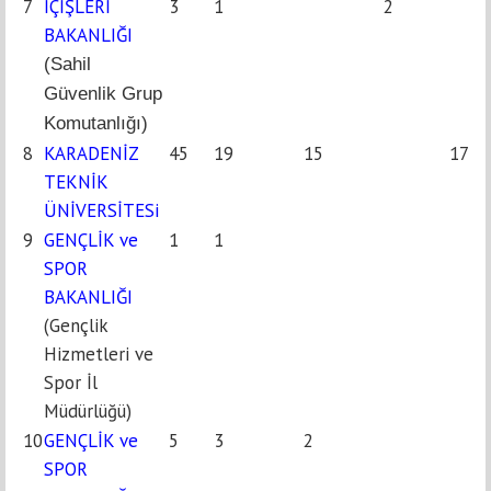
7
İÇİŞLERİ
3
1
2
BAKANLIĞI
(Sahil
Güvenlik Grup
Komutanlığı)
8
KARADENİZ
45
19
15
17
TEKNİK
ÜNİVERSİTESi
9
GENÇLİK ve
1
1
SPOR
BAKANLIĞI
(Gençlik
Hizmetleri ve
Spor İl
Müdürlüğü)
10
GENÇLİK ve
5
3
2
SPOR