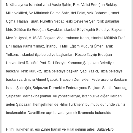
Nikâha ayrıca İstanbul valisi Vasip Şahin, Rize Valisi Erdoğan Bektaş,
Milletvekilleri, Av. Mihrimah Belma Satır, İffet Polat, Aziz Babuşcu, İsmet
Uçma, Hasan Turan, Nurettin Nebati, eski Çevre ve Şehircilik Bakanları
İdris Güllüce ile Erdoğan Bayraktar, İstanbul Büyükşehir Belediye Başkanı
Mevlüt Uysal, MÜSİAD Başkanı Abdurrahman Kaan, İstanbul Müftüsü Prof.
Dr. Hasan Kamil Yılmaz, İstanbul İl Milli Eğitim Müdürü Ömer Faruk
Yelkenci, İstanbul ilçe belediye başkanları, Recep Tayyip Erdoğan
Üniversitesi Rektörü Prof. Dr. Hüseyin Karaman,Şalpazarı Belediye
başkanı Refik Kurukız,Tuzla belediye başkanı Şadi Yazıcı,Tuzla belediye
başkan yardımcısı Ahmet Çabuk, Trabzon Dernekleri Federasyonu Başkanı
İsmail Şatıroğlu, Şalpazarı Dernekler Federasyonu Başkanı Semih Durmuş,
Şalpazarlı dernek başkanları ve yöneticileriyle, İstanbul ve diğer İllerden
gelen Şalpazarlı hemşehrileri de Hilmi Türkmen’i bu mutlu gününde yalnız
bırakmadılar. Davetlilere açık havada yemek ikramında bulunuldu.
Hilmi Türkmen’in, eşi Zühre hanım ve Hilal gelinin ailesi Sultan-Erol