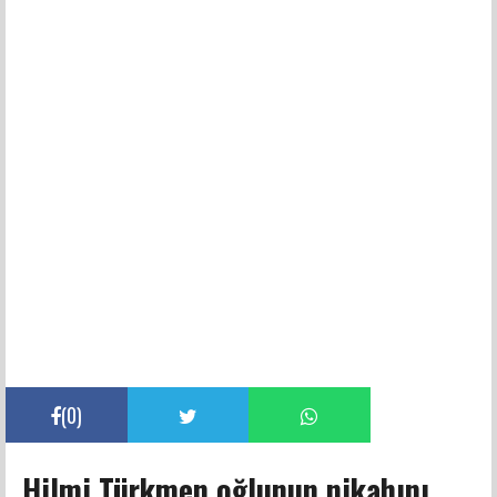
(
0
)
Hilmi Türkmen oğlunun nikahını