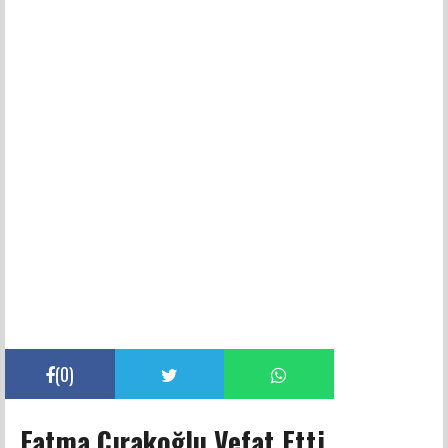
(
0
)
Fatma Çırakoğlu Vefat Etti