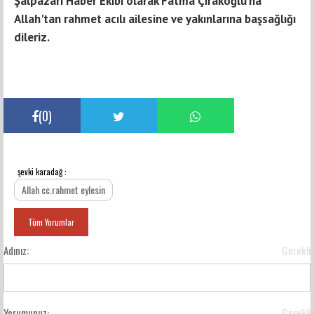
Şalpazarı Haber Ekibi olarak Fatma Çırakoğlu'na
Allah'tan rahmet acılı ailesine ve yakınlarına başsağlığı
dileriz.
(
0
)
şevki karadağ :
YORUMLAR
Allah cc.rahmet eylesin
Tüm Yorumlar
Adınız:
Gerekli
Yorumunuz:
Gerekli