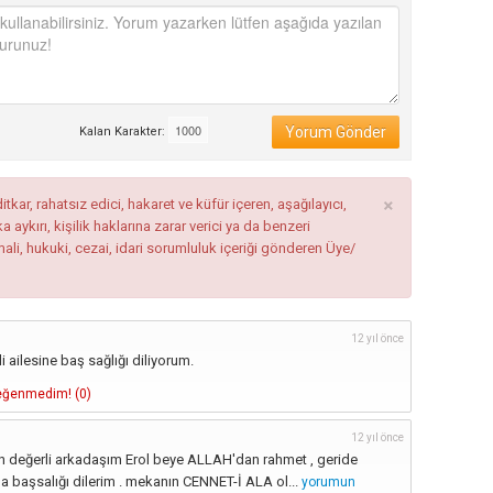
Yorum Gönder
Kalan Karakter:
×
tkar, rahatsız edici, hakaret ve küfür içeren, aşağılayıcı,
ykırı, kişilik haklarına zarar verici ya da benzeri
mali, hukuki, cezai, idari sorumluluk içeriği gönderen Üye/
12 yıl önce
 ailesine baş sağlığı diliyorum.
ğenmedim! (
0
)
12 yıl önce
n değerli arkadaşım Erol beye ALLAH'dan rahmet , geride
rına başsalığı dilerim . mekanın CENNET-İ ALA ol...
yorumun