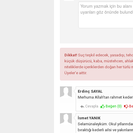
Dikkat!
Suç teşkil edecek, yasadışı, tehdi
küçük düşürücü, kaba, müstehcen, ahlaka a
niteliklerde içeriklerden doğan her türlü 
Üyeler’e aittir.
Erdinç SAYAL
Merhuma Allah'tan rahmet kederli
Cevapla
Beğen (
0
)
Be
İsmet YANIK
Selamünaleyküm. Okul yıllarında
bıraktığı kederli ailsi ve yakınla