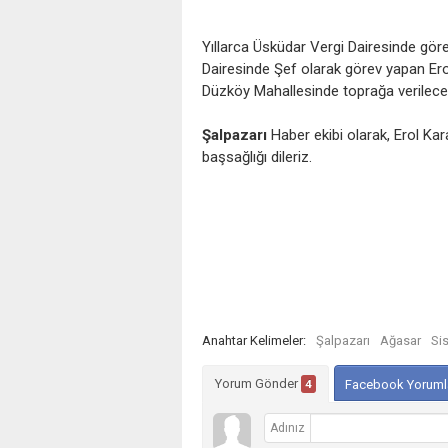
Yıllarca Üsküdar Vergi Dairesinde gör
Dairesinde Şef olarak görev yapan Er
Düzköy Mahallesinde toprağa verilece
Şalpazarı
Haber ekibi olarak, Erol Kara
başsağlığı dileriz.
Anahtar Kelimeler:
Şalpazarı
Ağasar
Si
Yorum Gönder
4
Facebook Yoruml
Adınız