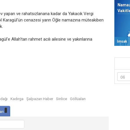
Nama
Vakitl
ev yapan ve rahatsızlanana kadar da Yakacık Vergi
ol Karagül'ün cenazesi yarın Öğle namazına müteakiben
k.
gül'e Allah'tan rahmet acılı ailesine ve yakınlarına
İmsak
sdağı
Kadırga
Şalpazarı Haber
Sinlice
Göllüalan
arı