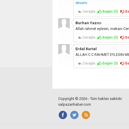
devamı.
Cevapla
Beğen (
0
)
Be
Burhan Yazıcı
Allah rahmet eylesin, mekanı Ce
Cevapla
Beğen (
0
)
Be
Erdal Kurtal
ALLAH C C RAHMET EYLESIN M
Cevapla
Beğen (
0
)
Be
Copyright © 2026 - Tüm hakları saklıdır.
salpazarihaber.com