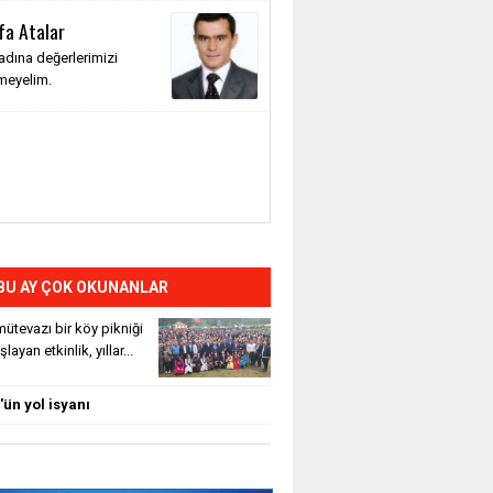
fa Atalar
adına değerlerimizi
meyelim.
BU AY ÇOK OKUNANLAR
ütevazı bir köy pikniği
layan etkinlik, yıllar...
ün yol isyanı