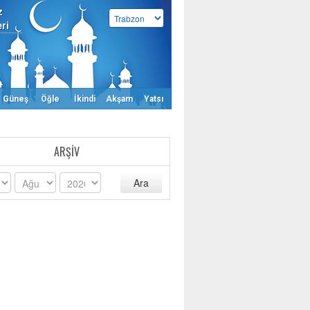
z
eri
Güneş
Öğle
İkindi
Akşam
Yatsı
ARŞIV
Ara