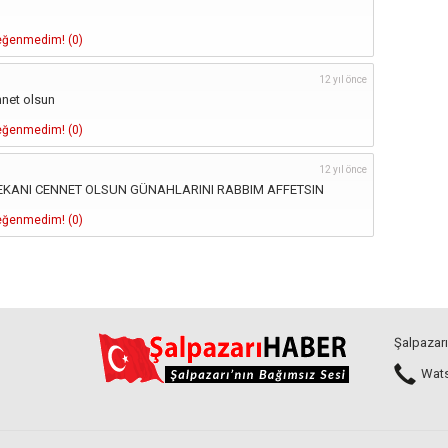
ğenmedim! (
0
)
12 yıl önce
nnet olsun
ğenmedim! (
0
)
12 yıl önce
EKANI CENNET OLSUN GÜNAHLARINI RABBIM AFFETSIN
ğenmedim! (
0
)
Şalpazarı
Watsa