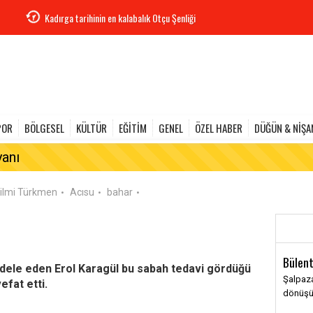
Kadırga tarihinin en kalabalık Otçu Şenliği
POR
BÖLGESEL
KÜLTÜR
EĞİTİM
GENEL
ÖZEL HABER
DÜĞÜN & NİŞA
yanı
ilmi Türkmen
Acısu
bahar
•
•
•
Bülent
adele eden Erol Karagül bu sabah tedavi gördüğü
Şalpaza
fat etti.
dönüş