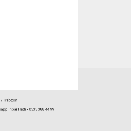
 / Trabzon
pp İhbar Hattı - 0535 388 44 99