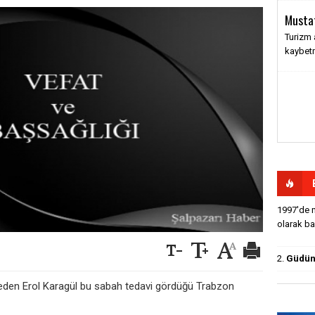
Musta
Turizm 
kaybet
1997'de m
olarak baş
2.
Güdün'
e eden Erol Karagül bu sabah tedavi gördüğü Trabzon