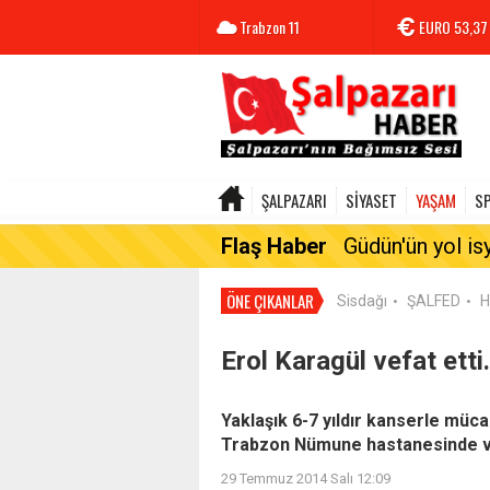
Trabzon
11
EURO
53,37
ŞALPAZARI
SİYASET
YAŞAM
S
Flaş Haber
Güdün'ün yol is
ÖNE ÇIKANLAR
Sisdağı
ŞALFED
H
•
•
Erol Karagül vefat etti.
Yaklaşık 6-7 yıldır kanserle müc
Trabzon Nümune hastanesinde ve
29 Temmuz 2014 Salı 12:09