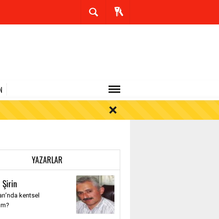
N
YAZARLAR
 Şirin
rı’nda kentsel
üm?