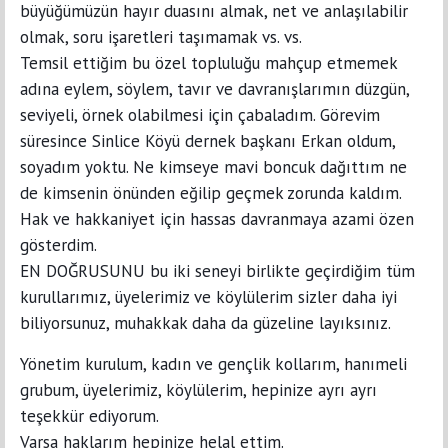
büyüğümüzün hayır duasını almak, net ve anlaşılabilir
olmak, soru işaretleri taşımamak vs. vs.
Temsil ettiğim bu özel topluluğu mahçup etmemek
adına eylem, söylem, tavır ve davranışlarımın düzgün,
seviyeli, örnek olabilmesi için çabaladım. Görevim
süresince Sinlice Köyü dernek başkanı Erkan oldum,
soyadım yoktu. Ne kimseye mavi boncuk dağıttım ne
de kimsenin önünden eğilip geçmek zorunda kaldım.
Hak ve hakkaniyet için hassas davranmaya azami özen
gösterdim.
EN DOĞRUSUNU bu iki seneyi birlikte geçirdiğim tüm
kurullarımız, üyelerimiz ve köylülerim sizler daha iyi
biliyorsunuz, muhakkak daha da güzeline layıksınız.
Yönetim kurulum, kadın ve gençlik kollarım, hanımeli
grubum, üyelerimiz, köylülerim, hepinize ayrı ayrı
teşekkür ediyorum.
Varsa haklarım hepinize helal ettim.