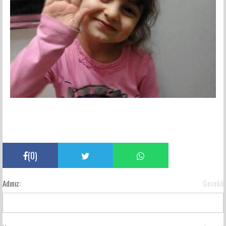
(
0
)
Adınız:
Gerekli