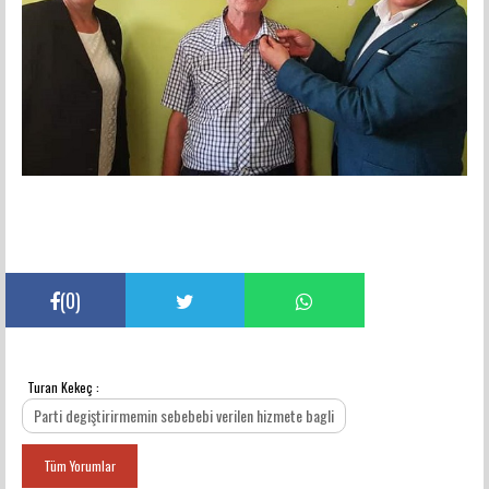
(
0
)
Turan Kekeç :
YORUMLAR
Parti degiştirirmemin sebebebi verilen hizmete bagli
Tüm Yorumlar