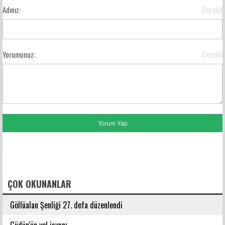
Adınız:
Gerekli
Yorumunuz:
Gerekli
FACEBOOK YORUMLARI
ÇOK OKUNANLAR
Göllüalan Şenliği 27. defa düzenlendi
Güdün'ün yol isyanı