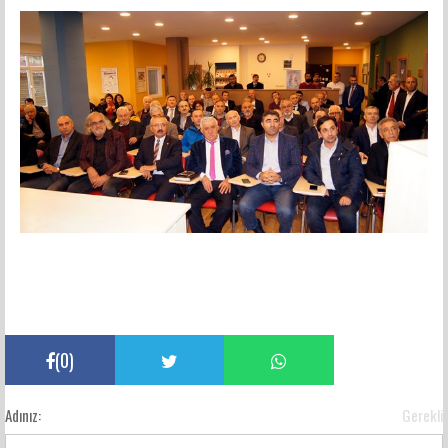
(
0
)
Adınız:
Gerekli