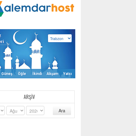
z
eri
Güneş
Öğle
İkindi
Akşam
Yatsı
ARŞIV
Ara