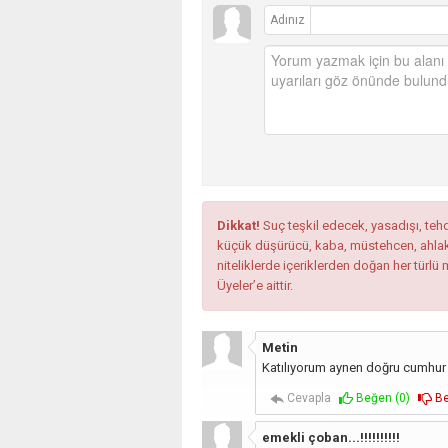
Adınız
Dikkat!
Suç teşkil edecek, yasadışı, tehdi
küçük düşürücü, kaba, müstehcen, ahlaka a
niteliklerde içeriklerden doğan her türlü 
Üyeler’e aittir.
Metin
Katılıyorum aynen doğru cumhur i
Cevapla
Beğen (
0
)
Be
emekli çoban...!!!!!!!!!!