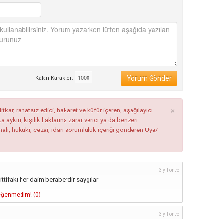
Yorum Gönder
Kalan Karakter:
×
tkar, rahatsız edici, hakaret ve küfür içeren, aşağılayıcı,
ykırı, kişilik haklarına zarar verici ya da benzeri
mali, hukuki, cezai, idari sorumluluk içeriği gönderen Üye/
3 yıl önce
ttifakı her daim beraberdir saygılar
ğenmedim! (
0
)
3 yıl önce