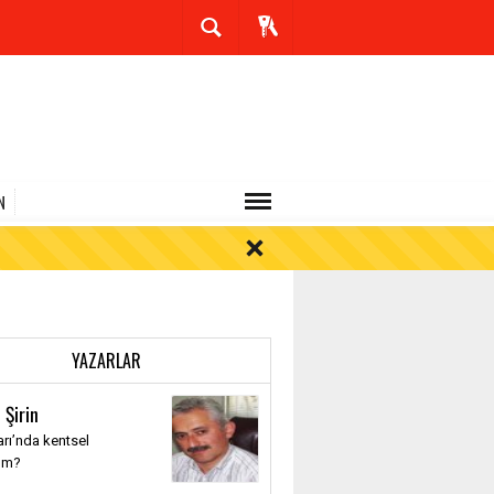
N
YAZARLAR
 Şirin
rı’nda kentsel
üm?