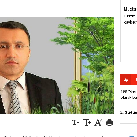
Musta
Turizm 
kaybet
1997'de m
olarak baş
2.
Güdün'