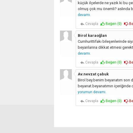
küçük ilçelerde ne yazık ki bu 
olmuş çok mu önemli? aslında ba
devamı.
Cevapla
Beğen (
0
)
Be
Birol karaoğlan
Cumhurittifakı bileşenlerinde s
beyanlarına dikkat etmesi gerekt
devamı.
Cevapla
Beğen (
0
)
Be
Av.nevzat çabuk
Birol bey.benim beyanatım son d
beyanat.beyanatımın içeriğinde c
yorumun devamı.
Cevapla
Beğen (
0
)
Be