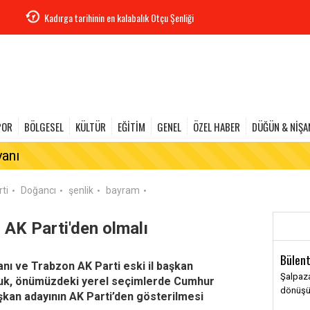
Kadırga tarihinin en kalabalık Otçu Şenliği
POR
BÖLGESEL
KÜLTÜR
EĞİTİM
GENEL
ÖZEL HABER
DÜĞÜN & NİŞA
yanı
ti
Doğancı
şenlik
bayram
•
•
•
•
 AK Parti'den olmalı
Bülent
anı ve Trabzon AK Parti eski il başkan
Şalpaza
buk, önümüzdeki yerel seçimlerde Cumhur
dönüş
aşkan adayının AK Parti’den gösterilmesi