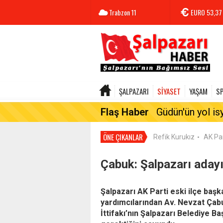
Trabzon
11
EURO
53,37
ŞALPAZARI
SİYASET
YAŞAM
S
Flaş Haber
Güdün'ün yol is
ÖNE ÇIKANLAR
Refik Kurukız
AK Par
•
Çabuk: Şalpazarı adayı
Şalpazarı AK Parti eski ilçe başk
yardımcılarından Av. Nevzat Ça
İttifakı’nın Şalpazarı Belediye B