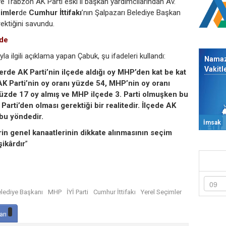
ve Trabzon AK Parti eski il başkan yardımcılarından Av.
çimler
de
Cumhur İttifakı
’nın Şalpazarı Belediye Başkan
ektiğini savundu.
nde
ilgili açıklama yapan Çabuk, şu ifadeleri kullandı:
Nama
Vakitl
de AK Parti’nin ilçede aldığı oy
MHP
’den kat be kat
K Parti’nin oy oranı yüzde 54, MHP’nin oy oranı
üzde 17 oy almış ve MHP ilçede 3. Parti olmuşken bu
arti’den olması gerektiği bir realitedir. İlçede AK
bu yöndedir.
İmsak
in genel kanaatlerinin dikkate alınmasının seçim
şikârdır
”
lediye Başkanı
MHP
İYİ Parti
Cumhur İttifakı
Yerel Seçimler
arı