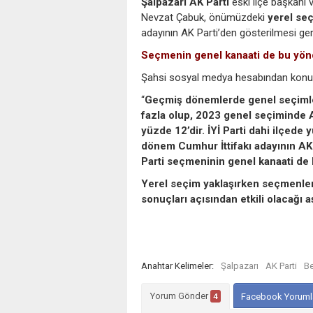
Şalpazarı
AK Parti
eski ilçe başkanı 
Nevzat Çabuk, önümüzdeki
yerel se
adayının AK Parti’den gösterilmesi ger
Seçmenin genel kanaati de bu yö
Şahsi sosyal medya hesabından konuyla 
“
Geçmiş dönemlerde genel seçimler
fazla olup, 2023 genel seçiminde A
yüzde 12’dir.
İYİ Parti
dahi ilçede y
dönem Cumhur İttifakı adayının AK P
Parti seçmeninin genel kanaati de 
Yerel seçim yaklaşırken seçmenler
sonuçları açısından etkili olacağı a
Anahtar Kelimeler:
Şalpazarı
AK Parti
Be
Yorum Gönder
4
Facebook Yoruml