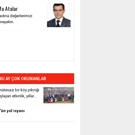
fa Atalar
adına değerlerimizi
meyelim.
BU AY ÇOK OKUNANLAR
ütevazı bir köy pikniği
layan etkinlik, yıllar...
ün yol isyanı