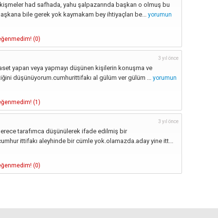
çekişmeler had safhada, yahu şalpazarında başkan o olmuş bu
şkana bile gerek yok kaymakam bey ihtiyaçları be...
yorumun
ğenmedim! (
0
)
3 yıl önce
iyaset yapan veya yapmayı düşünen kişilerin konuşma ve
iğini düşünüyorum.cumhurittifakı al gülüm ver gülüm ...
yorumun
ğenmedim! (
1
)
3 yıl önce
erece tarafımca düşünülerek ifade edilmiş bir
umhur ittifakı aleyhinde bir cümle yok.olamazda.aday yine itt...
ğenmedim! (
0
)