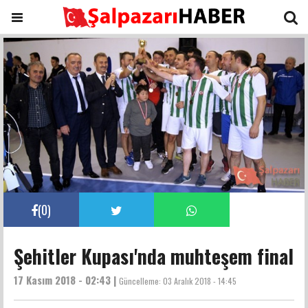
(
0
)
Şehitler Kupası'nda muhteşem final
17 Kasım 2018 - 02:43 |
Güncelleme:
03 Aralık 2018 - 14:45