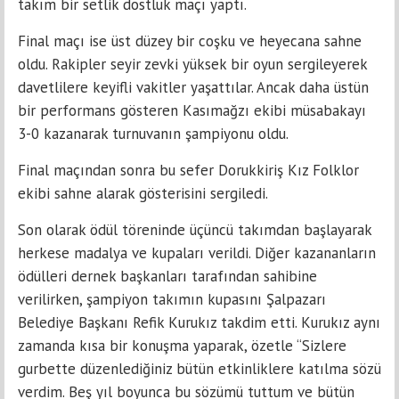
takım bir setlik dostluk maçı yaptı.
Final maçı ise üst düzey bir coşku ve heyecana sahne
oldu. Rakipler seyir zevki yüksek bir oyun sergileyerek
davetlilere keyifli vakitler yaşattılar. Ancak daha üstün
bir performans gösteren Kasımağzı ekibi müsabakayı
3-0 kazanarak turnuvanın şampiyonu oldu.
Final maçından sonra bu sefer Dorukkiriş Kız Folklor
ekibi sahne alarak gösterisini sergiledi.
Son olarak ödül töreninde üçüncü takımdan başlayarak
herkese madalya ve kupaları verildi. Diğer kazananların
ödülleri dernek başkanları tarafından sahibine
verilirken, şampiyon takımın kupasını Şalpazarı
Belediye Başkanı Refik Kurukız takdim etti. Kurukız aynı
zamanda kısa bir konuşma yaparak, özetle “Sizlere
gurbette düzenlediğiniz bütün etkinliklere katılma sözü
verdim. Beş yıl boyunca bu sözümü tuttum ve bütün