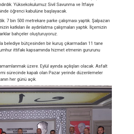
ırdık. Yüksekokulumuz Sivil Savunma ve İtfaiye
minde öğrenci kabulüne başlayacak.
dik. 7 bin 500 metrekare parke çalışması yaptık. Şalpazarı
zin katkıları ile aydınlatma çalışmaları yaptık. İlçemizin
 parklar bahçeler oluşturuyoruz.
anda belediye bütçesinden bir kuruş çıkarmadan 11 tane
Cumhur ittifakı kapsamında hizmet etmenin gururunu
amlanmak üzere. Eylül ayında açılışları olacak. Asfalt
emi sürecinde kapalı olan Pazar yerinde düzenlemeler
tanın her günü açık.