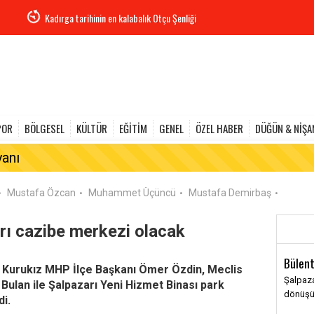
Kadırga tarihinin en kalabalık Otçu Şenliği
POR
BÖLGESEL
KÜLTÜR
EĞİTİM
GENEL
ÖZEL HABER
DÜĞÜN & NİŞA
yanı
Mustafa Özcan
Muhammet Üçüncü
Mustafa Demirbaş
•
•
•
•
rı cazibe merkezi olacak
Bülent
k Kurukız MHP İlçe Başkanı Ömer Özdin, Meclis
Şalpaza
Bulan ile Şalpazarı Yeni Hizmet Binası park
dönüş
di.