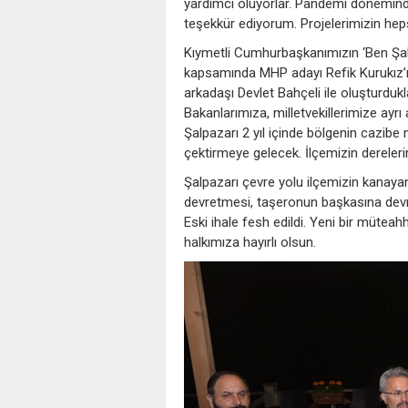
yardımcı oluyorlar. Pandemi döneminde 
teşekkür ediyorum. Projelerimizin hepsi
Kıymetli Cumhurbaşkanımızın ‘Ben Şal
kapsamında MHP adayı Refik Kurukız’ı 
arkadaşı Devlet Bahçeli ile oluşturduklar
Bakanlarımıza, milletvekillerimize ayrı
Şalpazarı 2 yıl içinde bölgenin cazib
çektirmeye gelecek. İlçemizin dereleri
Şalpazarı çevre yolu ilçemizin kanaya
devretmesi, taşeronun başkasına devr
Eski ihale fesh edildi. Yeni bir müteahh
halkımıza hayırlı olsun.