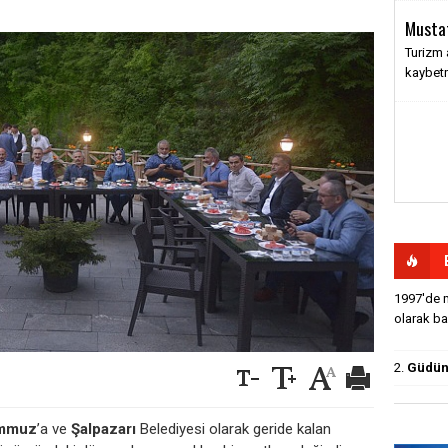
Musta
Turizm 
kaybet
1997'de m
olarak baş
2.
Güdün'
mmuz
’a ve
Şalpazarı
Belediyesi olarak geride kalan