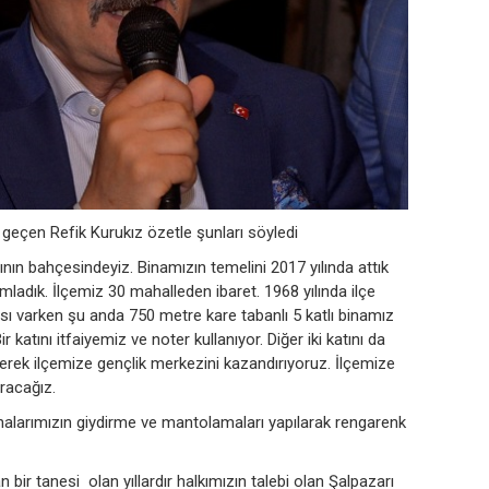
a geçen Refik Kurukız özetle şunları söyledi
nın bahçesindeyiz. Binamızın temelini 2017 yılında attık
mladık. İlçemiz 30 mahalleden ibaret. 1968 yılında ilçe
sı varken şu anda 750 metre kare tabanlı 5 katlı binamız
Bir katını itfaiyemiz ve noter kullanıyor. Diğer iki katını da
erek ilçemize gençlik merkezini kazandırıyoruz. İlçemize
racağız.
inalarımızın giydirme ve mantolamaları yapılarak rengarenk
bir tanesi olan yıllardır halkımızın talebi olan Şalpazarı