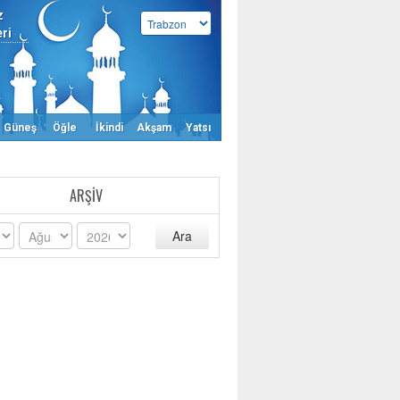
z
eri
Güneş
Öğle
İkindi
Akşam
Yatsı
ARŞIV
Ara