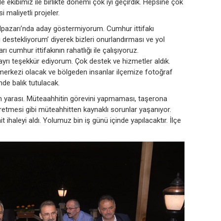
ekibimiz ile birlikte dönemi çok iyi geçirdik. Hepsine çok
 maliyetli projeler.
pazarı’nda aday göstermiyorum. Cumhur ittifakı
destekliyorum’ diyerek bizleri onurlandırması ve yol
ı cumhur ittifakının rahatlığı ile çalışıyoruz.
 ayrı teşekkür ediyorum. Çok destek ve hizmetler aldık.
e merkezi olacak ve bölgeden insanlar ilçemize fotoğraf
nde balık tutulacak.
n yarası. Müteaahhitin görevini yapmaması, taşerona
etmesi gibi müteahhitten kaynaklı sorunlar yaşanıyor.
it ihaleyi aldı. Yolumuz bin iş günü içinde yapılacaktır. İlçe