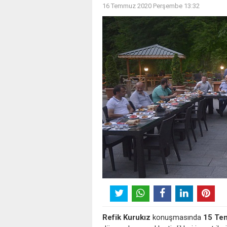
16 Temmuz 2020 Perşembe 13:32
Refik Kurukız
konuşmasında
15 Te