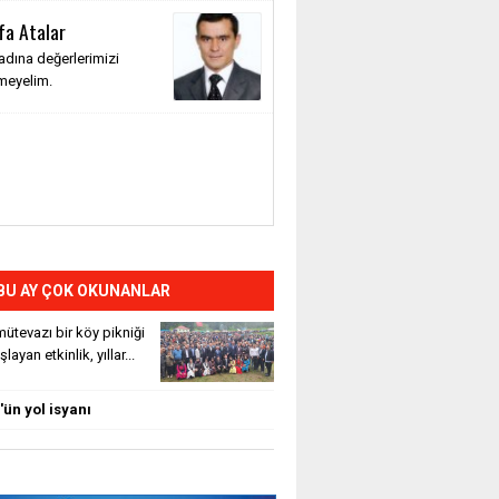
fa Atalar
adına değerlerimizi
meyelim.
BU AY ÇOK OKUNANLAR
ütevazı bir köy pikniği
layan etkinlik, yıllar...
ün yol isyanı