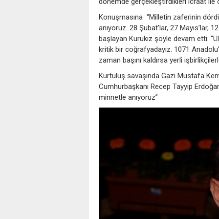
dönemde gerçekleştirdikleri icraat il
Konuşmasına “Milletin zaferinin dördü
anıyoruz. 28 Şubat’lar, 27 Mayıs’lar, 
başlayan Kurukız şöyle devam etti. “Ül
kritik bir coğrafyadayız. 1071 Anadolu
zaman başını kaldırsa yerli işbirlikçilerl
Kurtuluş savaşında Gazi Mustafa Kema
Cumhurbaşkanı Recep Tayyip Erdoğan’ı
minnetle anıyoruz”