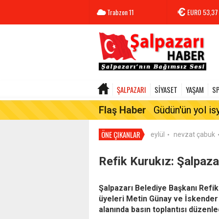
Trabzon
11
EURO
53,37
ŞALPAZARI
SİYASET
YAŞAM
S
Flaş Haber
Güdün'ün yol is
ÖNE ÇIKANLAR
eylül
nevzat çabuk
•
Refik Kurukız: Şalpaza
Şalpazarı Belediye Başkanı Refi
üyeleri Metin Günay ve İskender 
alanında basın toplantısı düzenle