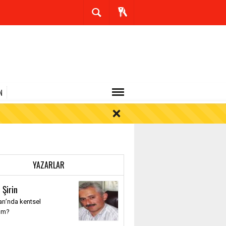
N
YAZARLAR
 Şirin
rı’nda kentsel
üm?