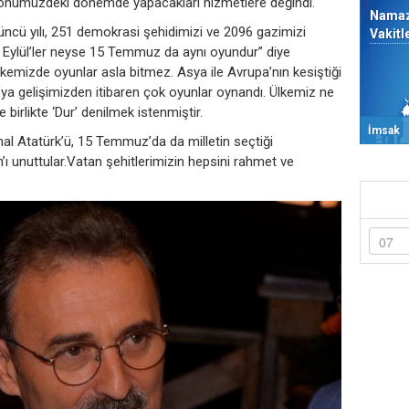
e önümüzdeki dönemde yapacakları hizmetlere değindi.
Nama
ncü yılı, 251 demokrasi şehidimizi ve 2096 gazimizi
Vakitl
12 Eylül’ler neyse 15 Temmuz da aynı oyundur” diye
kemizde oyunlar asla bitmez. Asya ile Avrupa’nın kesiştiği
’ya gelişimizden itibaren çok oyunlar oynandı. Ülkemiz ne
e birlikte ‘Dur’ denilmek istenmiştir.
İmsak
l Atatürk’ü, 15 Temmuz’da da milletin seçtiği
 unuttular.Vatan şehitlerimizin hepsini rahmet ve