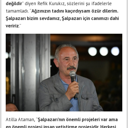
değildir
” diyen Refik Kurukız, sözlerini şu ifadelerle
tamamladı. “
Ağzınızın tadını kaçırdıysam özür dilerim.
Şalpazarı bizim sevdamız, Şalpazarı için canımızı dahi
veririz
.”
Atilla Ataman, “
Şalpazarı’nın önemli projeleri var ama
en önemli projesi insan yetiştirme projesidir. Herkesi