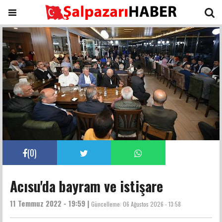
(
0
)
Acısu'da bayram ve istişare
11 Temmuz 2022 - 19:59 |
Güncelleme:
06 Ağustos 2026 - 13:58