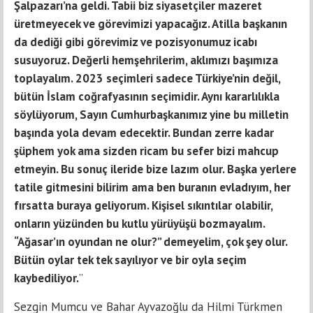
Şalpazarı’na geldi. Tabii biz siyasetçiler mazeret
üretmeyecek ve görevimizi yapacağız. Atilla başkanın
da dediği gibi görevimiz ve pozisyonumuz icabı
susuyoruz. Değerli hemşehrilerim, aklımızı başımıza
toplayalım. 2023 seçimleri sadece Türkiye’nin değil,
bütün İslam coğrafyasının seçimidir. Aynı kararlılıkla
söylüyorum, Sayın Cumhurbaşkanımız yine bu milletin
başında yola devam edecektir. Bundan zerre kadar
şüphem yok ama sizden ricam bu sefer bizi mahcup
etmeyin. Bu sonuç ileride bize lazım olur. Başka yerlere
tatile gitmesini bilirim ama ben buranın evladıyım, her
fırsatta buraya geliyorum. Kişisel sıkıntılar olabilir,
onların yüzünden bu kutlu yürüyüşü bozmayalım.
“Ağasar’ın oyundan ne olur?” demeyelim, çok şey olur.
Bütün oylar tek tek sayılıyor ve bir oyla seçim
kaybediliyor.
”
Sezgin Mumcu ve Bahar Ayvazoğlu da Hilmi Türkmen