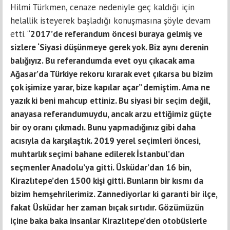
Hilmi Türkmen, cenaze nedeniyle geç kaldığı için
helallik isteyerek başladığı konuşmasına şöyle devam
etti. “
2017’de referandum öncesi buraya gelmiş ve
sizlere ‘Siyasi düşünmeye gerek yok. Biz aynı derenin
balığıyız. Bu referandumda evet oyu çıkacak ama
Ağasar’da Türkiye rekoru kırarak evet çıkarsa bu bizim
çok işimize yarar, bize kapılar açar” demiştim. Ama ne
yazık ki beni mahcup ettiniz. Bu siyasi bir seçim değil,
anayasa referandumuydu, ancak arzu ettiğimiz güçte
bir oy oranı çıkmadı. Bunu yapmadığınız gibi daha
acısıyla da karşılaştık. 2019 yerel seçimleri öncesi,
muhtarlık seçimi bahane edilerek İstanbul’dan
seçmenler Anadolu’ya gitti. Üsküdar’dan 16 bin,
Kirazlıtepe’den 1500 kişi gitti. Bunların bir kısmı da
bizim hemşehrilerimiz. Zannediyorlar ki garanti bir ilçe,
fakat Üsküdar her zaman bıçak sırtıdır. Gözümüzün
içine baka baka insanlar Kirazlıtepe’den otobüslerle