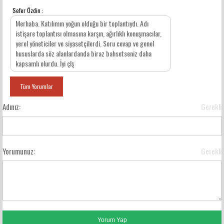
Sefer Özdin :
YORUMLAR
Merhaba. Katılımın yoğun olduğu bir toplantıydı. Adı
istişare toplantısı olmasına karşın, ağırlıklı konuşmacılar,
yerel yöneticiler ve siyasetçilerdi. Soru cevap ve genel
hususlarda söz alanlardanda biraz bahsetseniz daha
kapsamlı olurdu. İyi çlş
Tüm Yorumlar
Adınız:
Gerekli
Yorumunuz:
Gerekli