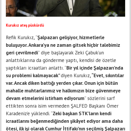
Kurukız ateş püskürdü
Refik Kurukız, “
Şalpazarı gelişiyor, hizmetlerle
buluşuyor. Ankara’ya ne zaman gitsek hiçbir talebimiz
geri çevrilmedi
” diye başlayarak Zeki Çabuk’un
anlattıklarına da gönderme yaptı, kendisi de özetle
yaptıkları icraatları anlattı. “
Bir yıl içinde Şalpazarı’nda
su problemi kalmayacak”
diyen Kurukız
, “Evet, sıkıntılar
var. Ancak diken battığı yerden çıkar. Onun için bütün
mahalle muhtarlarımız ve halkımızın bize güvenmeye
devam etmelerini istirham ediyorum
” sözlerini sarf
ettikten sonra isim vermeden ŞALFED Başkanı Ömer
Karadeniz’e yüklendi. “
Zeki başkan STK’ların kendi
icraatlarını beğenmediğinden şikâyet ediyor ama daha
ötesi, ilk işi olarak Cumhur İttifakı’nın seçilmiş Şalpazarı