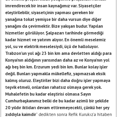
imrendirecek bir insan kaynağımız var. Siyasetçiler
eleştirilebilir, siyasetçinin yapması gereken bir
yanağına tokat yemişse bir daha vursun diye diğer
yanağını da çevirmektir. Bize yakışan budur. Yapılan
hizmetler görülüyor. Şalpazarı tarihinde görmediği
kadar hizmet ve yatırım alıyor. En önemli meselemiz
yol, su ve elektrik meselesiydi, üçü de halloluyor.
Trabzon’un yol ağı 23 bin km ama devletten aldığı para
Konya’nın aldığının yarısından daha az ve Konya’nın yol
ağı beş bin km. Erzurum yedi bin km. Bunlar kolay işler
değil. Bunları yapmakla mükellefiz, yapmazsak eksik
kalmış oluruz. Eleştiriler bizi daha doğru işler yapmaya
teşvik etmeli, onlardan rahatsız olmaya gerek yok.
Muhalefetin bu kadar eleştirisi olmasa Sayın
Cumhurbaşkanımız belki de bu kadar azimli bir şekilde
20 yıldır iktidarı devam ettiremeyecekti, çünkü her şey
zıddıyla kaimdir
” dedikten sonra Refik Kurukız’a hitaben