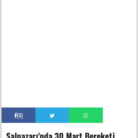
(
0
)
Şalpazarı'nda 30 Mart Bereketi.