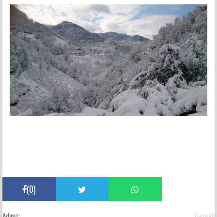
(
0
)
Adınız:
Gerekli