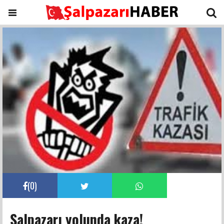
(
0
)
Şalpazarı yolunda kaza!