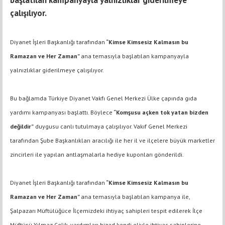
başlatılan kampanyayla yalnızlıklar giderilmeye
çalışılıyor.
Diyanet İşleri Başkanlığı tarafından
“Kimse Kimsesiz Kalmasın bu
Ramazan ve Her Zaman”
ana temasıyla başlatılan kampanyayla
yalnızlıklar giderilmeye çalışılıyor.
Bu bağlamda Türkiye Diyanet Vakfı Genel Merkezi Ülke çapında gıda
yardımı kampanyası başlattı. Böylece
“Komşusu açken tok yatan bizden
değildir”
duygusu canlı tutulmaya çalışılıyor. Vakıf Genel Merkezi
tarafından Şube Başkanlıkları aracılığı ile her il ve ilçelere büyük marketler
zincirleri ile yapılan antlaşmalarla hediye kuponları gönderildi.
Diyanet İşleri Başkanlığı tarafından
“Kimse Kimsesiz Kalmasın bu
Ramazan ve Her Zaman”
ana temasıyla başlatılan kampanya ile,
Şalpazarı Müftülüğüce İlçemizdeki ihtiyaç sahipleri tespit edilerek İlçe
Müftüsü Yılmaz Çelik, yardımları bizad kendi eliyle ihtiyaç sahiplerine