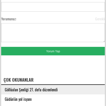
Yorumunuz:
Gerekli
FACEBOOK YORUMLARI
ÇOK OKUNANLAR
Göllüalan Şenliği 27. defa düzenlendi
Güdün'ün yol isyanı