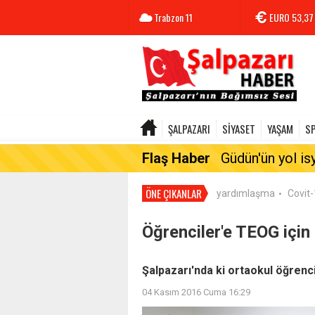
Trabzon
11
EURO
53,37
ŞALPAZARI
SİYASET
YAŞAM
S
Flaş Haber
Güdün'ün yol is
ÖNE ÇIKANLAR
yardımlaşma
Covit
•
Öğrenciler'e TEOG için h
Şalpazarı'nda ki ortaokul öğrencil
04 Kasım 2016 Cuma 16:29