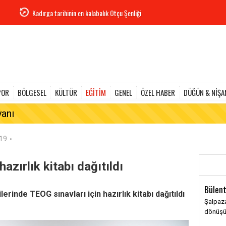
Kadırga tarihinin en kalabalık Otçu Şenliği
POR
BÖLGESEL
KÜLTÜR
EĞİTİM
GENEL
ÖZEL HABER
DÜĞÜN & NİŞA
yanı
-19
•
azırlık kitabı dağıtıldı
Bülent
erinde TEOG sınavları için hazırlık kitabı dağıtıldı
Şalpaza
dönüş