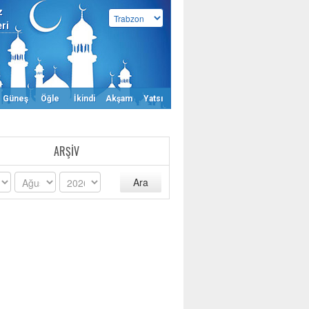
z
eri
Güneş
Öğle
İkindi
Akşam
Yatsı
ARŞIV
Ara