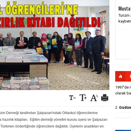
Musta
Turizm 
kaybet
1997'de m
olarak baş
2.
Güdün'
izm Derneği tarafından Şalpazarı'ndaki Ortaokul öğrencilerine
hazırlık kitapları, Eğitim derneği yönetim kurulu üyesi ve Şalpazarı
rkmen önderliğinde öğrencilere dağıtıldı. Üyelerin aradıkları en