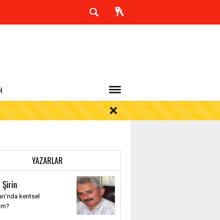
N
YAZARLAR
 Şirin
rı’nda kentsel
üm?