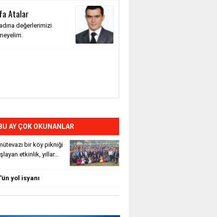
fa Atalar
adına değerlerimizi
meyelim.
BU AY ÇOK OKUNANLAR
ütevazı bir köy pikniği
layan etkinlik, yıllar...
ün yol isyanı