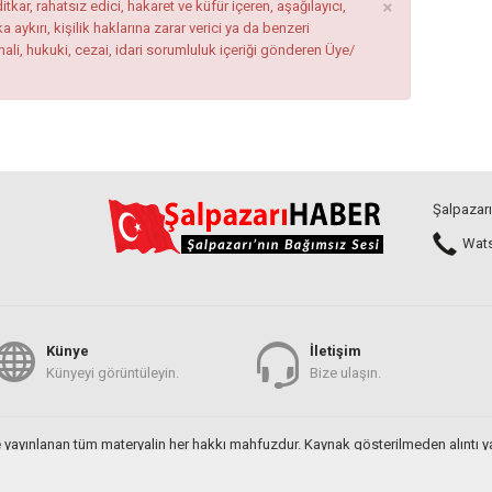
×
tkar, rahatsız edici, hakaret ve küfür içeren, aşağılayıcı,
ykırı, kişilik haklarına zarar verici ya da benzeri
mali, hukuki, cezai, idari sorumluluk içeriği gönderen Üye/
Şalpazarı
Watsa
Künye
İletişim
Künyeyi görüntüleyin.
Bize ulaşın.
 yayınlanan tüm materyalin her hakkı mahfuzdur. Kaynak gösterilmeden alıntı 
Yazılım: TE Bilişim