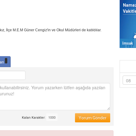
Nama
Vakitl
ız, İlçe M.E.M Güner Cengiz'in ve Okul Müdürleri de katıldılar.
İmsak
arı
Yorum Gönder
Kalan Karakter: