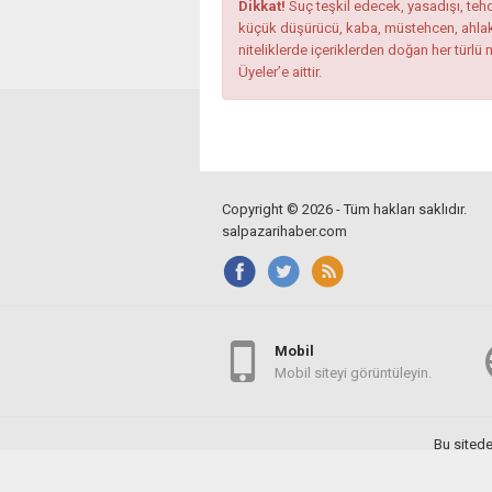
Dikkat!
Suç teşkil edecek, yasadışı, tehdi
küçük düşürücü, kaba, müstehcen, ahlaka a
niteliklerde içeriklerden doğan her türlü 
Üyeler’e aittir.
Copyright © 2026 - Tüm hakları saklıdır.
salpazarihaber.com
Mobil
Mobil siteyi görüntüleyin.
Bu sitede