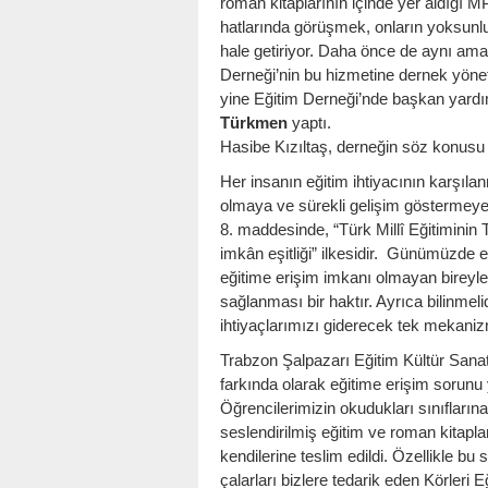
roman kitaplarının içinde yer aldığı MP3
hatlarında görüşmek, onların yoksunluk
hale getiriyor. Daha önce de aynı ama
Derneği’nin bu hizmetine dernek yönet
yine Eğitim Derneği’nde başkan yard
Türkmen
yaptı.
Hasibe Kızıltaş, derneğin söz konusu
Her insanın eğitim ihtiyacının karşılanm
olmaya ve sürekli gelişim göstermeye
8. maddesinde, “Türk Millî Eğitiminin Te
imkân eşitliği” ilkesidir. Günümüzde eğ
eğitime erişim imkanı olmayan bireyleri
sağlanması bir haktır. Ayrıca bilinmeli
ihtiyaçlarımızı giderecek tek mekaniz
Trabzon Şalpazarı Eğitim Kültür Sanat
farkında olarak eğitime erişim sorunu 
Öğrencilerimizin okudukları sınıfları
seslendirilmiş eğitim ve roman kitaplar
kendilerine teslim edildi. Özellikle b
çalarları bizlere tedarik eden Körleri