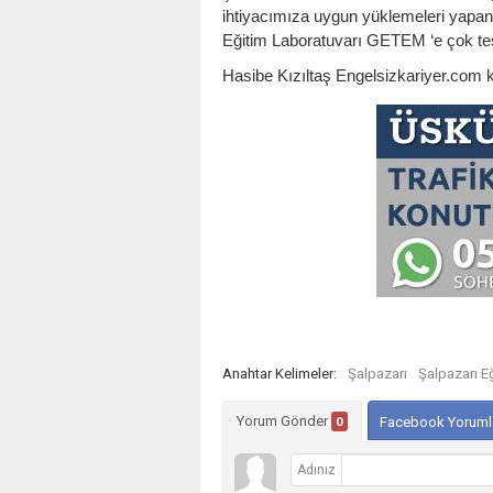
ihtiyacımıza uygun yüklemeleri yapan 
Eğitim Laboratuvarı GETEM ‘e çok te
Hasibe Kızıltaş Engelsizkariyer.com
Anahtar Kelimeler:
Şalpazarı
Şalpazarı E
Yorum Gönder
0
Facebook Yoruml
Adınız