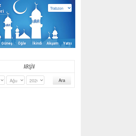
z
eri
Güneş
Öğle
İkindi
Akşam
Yatsı
ARŞIV
Ara