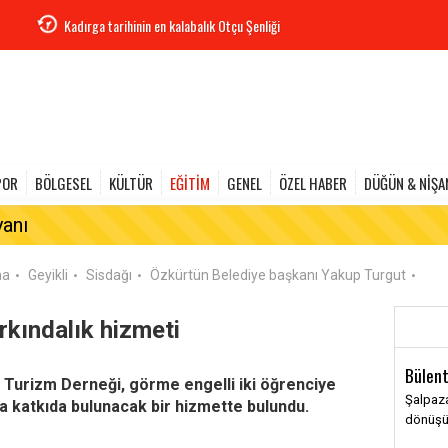
Kadırga tarihinin en kalabalık Otçu Şenliği
POR
BÖLGESEL
KÜLTÜR
EĞİTİM
GENEL
ÖZEL HABER
DÜĞÜN & NİŞA
yanı
ma
Geyikli
Sisdağı
Özkürtün Belediye başkanı Yakup Turgut
•
•
•
•
rkındalık hizmeti
Bülent
ve Turizm Derneği, görme engelli iki öğrenciye
Şalpaza
na katkıda bulunacak bir hizmette bulundu.
dönüş