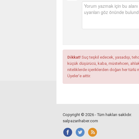
Dikkat!
Suç teşkil edecek, yasadışı, tehdi
küçük düşürücü, kaba, müstehcen, ahlaka a
niteliklerde içeriklerden doğan her türlü 
Üyeler’e aittir.
Copyright © 2026 - Tüm hakları saklıdır.
salpazarihaber.com