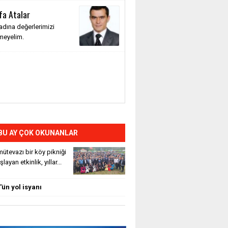
fa Atalar
adına değerlerimizi
meyelim.
BU AY ÇOK OKUNANLAR
ütevazı bir köy pikniği
layan etkinlik, yıllar...
ün yol isyanı