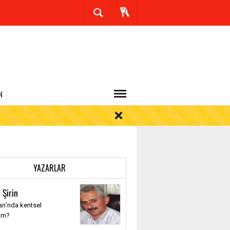
N
YAZARLAR
 Şirin
rı’nda kentsel
üm?