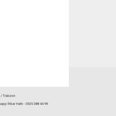
 / Trabzon
pp İhbar Hattı - 0535 388 44 99