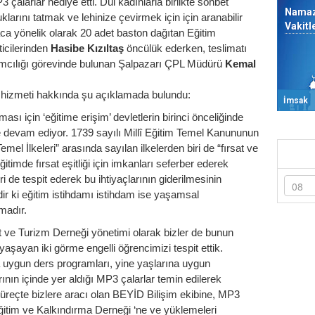
 çalarlar hediye etti. Dul kadınlarla birlikte sohbet
Nama
larını tatmak ve lehinize çevirmek için için aranabilir
Vakitl
ca yönelik olarak 20 adet baston dağıtan Eğitim
icilerinden
Hasibe Kızıltaş
öncülük ederken, teslimatı
ımcılığı görevinde bulunan Şalpazarı ÇPL Müdürü
Kemal
 hizmeti hakkında şu açıklamada bulundu:
İmsak
ası için ‘eğitime erişim’ devletlerin birinci önceliğinde
 devam ediyor. 1739 sayılı Millî Eğitim Temel Kanununun
mel İlkeleri” arasında sayılan ilkelerden biri de “fırsat ve
itimde fırsat eşitliği için imkanları seferber ederek
 de tespit ederek bu ihtiyaçlarının giderilmesinin
dir ki
eğitim istihdamı istihdam ise yaşamsal
madır.
 ve Turizm Derneği yönetimi olarak bizler de bunun
yaşayan iki görme engelli öğrencimizi tespit ettik.
na uygun ders programları, yine yaşlarına uygun
ının içinde yer aldığı MP3 çalarlar temin edilerek
u süreçte bizlere aracı olan BEYİD Bilişim ekibine, MP3
 Eğitim ve Kalkındırma Derneği ‘ne ve yüklemeleri