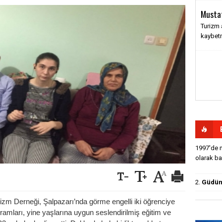
Musta
Turizm 
kaybet
1997'de m
olarak baş
2.
Güdün'
rizm Derneği, Şalpazarı’nda görme engelli iki öğrenciye
ramları, yine yaşlarına uygun seslendirilmiş eğitim ve