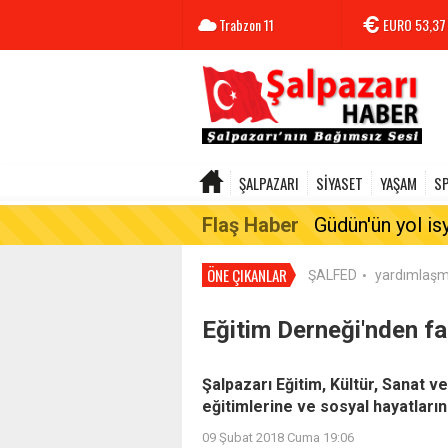
Trabzon
11
EURO
53,37
ŞALPAZARI
SİYASET
YAŞAM
S
Flaş Haber
Güdün'ün yol is
ÖNE ÇIKANLAR
ŞALFED
yardımlaş
•
Eğitim Derneği'nden fa
Şalpazarı Eğitim, Kültür, Sanat 
eğitimlerine ve sosyal hayatları
09 Şubat 2018 Cuma 19:06