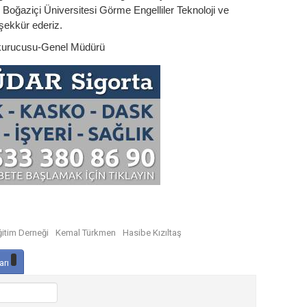
Boğaziçi Üniversitesi Görme Engelliler Teknoloji ve
şekkür ederiz.
 kurucusu-Genel Müdürü
ğitim Derneği
Kemal Türkmen
Hasibe Kızıltaş
arı