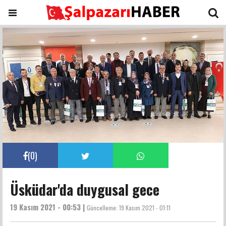
(
0
)
Üsküdar'da duygusal gece
19 Kasım 2021 - 00:53 |
Güncelleme:
19 Kasım 2021 - 01:11