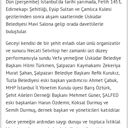
Dün (perşembe) İstanbul’da tarihi yarımada, Fetih 1453,
Edirnekapı Şehitliği, Eyüp Sultan ve Çamlıca Kulesi
gezilerinden sonra akşam saatlerinde Üsküdar
Belediyesi Mavi Salona gelip orada davetlilerle
buluştular.
Geceyi kendisi de bir şehit evladı olan ünlü organizatör
ve sunucu Necati Selvitop her zamanki üst düzey
performansıyla sundu. Vefa yemeğine Üsküdar Belediye
Başkanı Hilmi Türkmen, Şalpazarı Kaymakamı Zekeriya
Murat Şahan, Şalpazarı Belediye Başkanı Refik Kurukız,
Tuzla Belediyesi eski başkan yardımcısı Ahmet Çabuk,
MHP İstanbul İl Yönetim Kurulu üyesi Barış Öztürk,
Şehit Aileleri Derneği Başkanı Mehmet Güner, ŞALFED
eski başkanları Harun Özdemir, Köksal Durmuş ve
Semih Durmuş, dernek başkan ve yöneticileri katıldılar.
Gece yemeğin ardından saygı duruşu ve topluca İstiklal