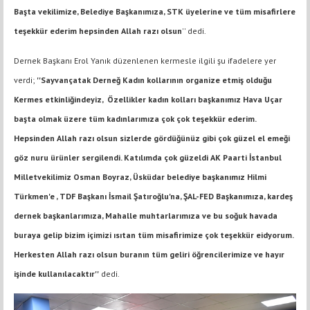
Başta vekilimize, Belediye Başkanımıza, STK üyelerine ve tüm misafirlere
teşekkür ederim hepsinden Allah razı olsun
'' dedi.
Dernek Başkanı Erol Yanık düzenlenen kermesle ilgili şu ifadelere yer
verdi;
''Sayvançatak Derneğ Kadın kollarının organize etmiş olduğu
Kermes etkinliğindeyiz, Özellikler kadın kolları başkanımız Hava Uçar
başta olmak üzere tüm kadınlarımıza çok çok teşekkür ederim.
Hepsinden Allah razı olsun sizlerde gördüğünüz gibi çok güzel el emeği
göz nuru ürünler sergilendi. Katılımda çok güzeldi AK Paarti İstanbul
Milletvekilimiz Osman Boyraz, Üsküdar belediye başkanımız Hilmi
Türkmen'e , TDF Başkanı İsmail Şatıroğlu'na, ŞAL-FED Başkanımıza, kardeş
dernek başkanlarımıza, Mahalle muhtarlarımıza ve bu soğuk havada
buraya gelip bizim içimizi ısıtan tüm misafirimize çok teşekkür eidyorum.
Herkesten Allah razı olsun buranın tüm geliri öğrencilerimize ve hayır
işinde kullanılacaktır''
dedi.