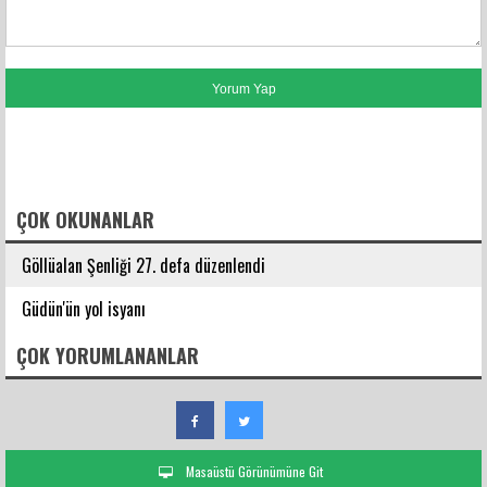
FACEBOOK YORUMLARI
ÇOK OKUNANLAR
Göllüalan Şenliği 27. defa düzenlendi
Güdün'ün yol isyanı
ÇOK YORUMLANANLAR
Masaüstü Görünümüne Git