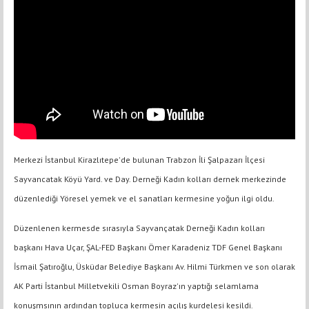
Merkezi İstanbul Kirazlıtepe'de bulunan Trabzon İli Şalpazarı İlçesi
Sayvancatak Köyü Yard. ve Day. Derneği Kadın kolları dernek merkezinde
düzenlediği Yöresel yemek ve el sanatları kermesine yoğun ilgi oldu.
Düzenlenen kermesde sırasıyla Sayvançatak Derneği Kadın kolları
başkanı Hava Uçar, ŞAL-FED Başkanı Ömer Karadeniz TDF Genel Başkanı
İsmail Şatıroğlu, Üsküdar Belediye Başkanı Av. Hilmi Türkmen ve son olarak
AK Parti İstanbul Milletvekili Osman Boyraz'ın yaptığı selamlama
konuşmsının ardından topluca kermesin açılış kurdelesi kesildi.