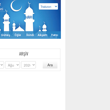
z
eri
Güneş
Öğle
İkindi
Akşam
Yatsı
ARŞIV
Ara