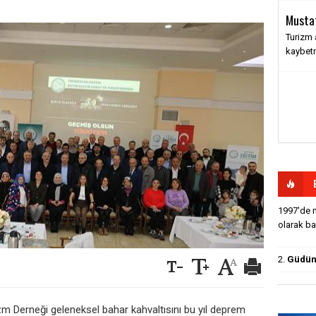
Musta
Turizm 
kaybet
1997'de m
olarak baş
2.
Güdün'
izm Derneği geleneksel bahar kahvaltısını bu yıl deprem