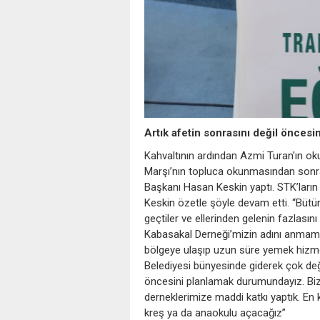
Artık afetin sonrasını değil öncesi
Kahvaltının ardından Azmi Turan'ın oku
Marşı’nın topluca okunmasından sonra 
Başkanı Hasan Keskin yaptı. STK’ların b
Keskin özetle şöyle devam etti. “Bütü
geçtiler ve ellerinden gelenin fazlasını
Kabasakal Derneği’mizin adını anma
bölgeye ulaşıp uzun süre yemek hizme
Belediyesi bünyesinde giderek çok değe
öncesini planlamak durumundayız. Biz 
derneklerimize maddi katkı yaptık. E
kreş ya da anaokulu açacağız”