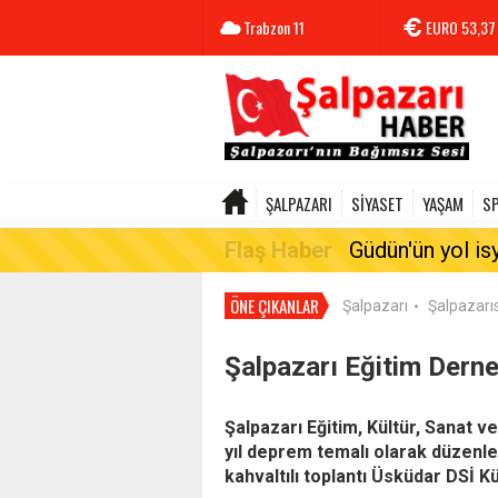
Trabzon
11
EURO
53,37
ŞALPAZARI
SİYASET
YAŞAM
S
Flaş Haber
Güdün'ün yol is
ÖNE ÇIKANLAR
Şalpazarı
Şalpazarı
•
Şalpazarı Eğitim Derne
Şalpazarı Eğitim, Kültür, Sanat 
yıl deprem temalı olarak düzenledi
kahvaltılı toplantı Üsküdar DSİ 