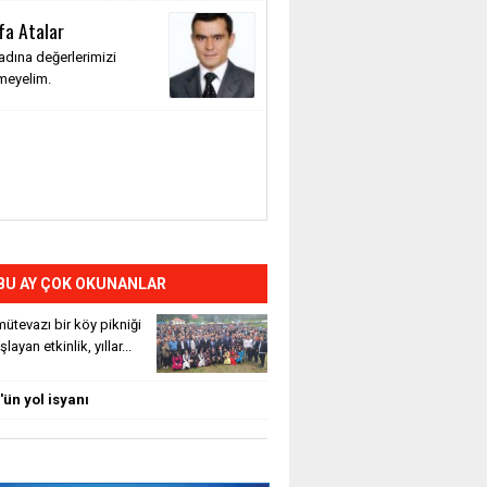
fa Atalar
adına değerlerimizi
meyelim.
BU AY ÇOK OKUNANLAR
ütevazı bir köy pikniği
layan etkinlik, yıllar...
ün yol isyanı