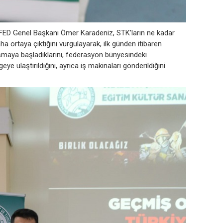
FED Genel Başkanı Ömer Karadeniz, STK’ların ne kadar
a ortaya çıktığını vurgulayarak, ilk günden itibaren
ışmaya başladıklarını, federasyon bünyesindeki
e ulaştırıldığını, ayrıca iş makinaları gönderildiğini