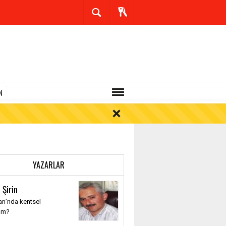
N
YAZARLAR
 Şirin
rı’nda kentsel
üm?