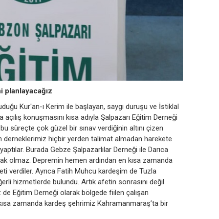
ni planlayacağız
duğu Kur'an-ı Kerim ile başlayan, saygı duruşu ve İstiklal
açılış konuşmasını kısa adıyla Şalpazarı Eğitim Derneği
u süreçte çok güzel bir sınav verdiğinin altını çizen
n derneklerimiz hiçbir yerden talimat almadan harekete
 yaptılar. Burada Gebze Şalpazarlılar Derneği ile Darıca
mak olmaz. Depremin hemen ardından en kısa zamanda
ti verdiler. Ayrıca Fatih Muhcu kardeşim de Tuzla
rli hizmetlerde bulundu. Artık afetin sonrasını değil
de Eğitim Derneği olarak bölgede fiilen çalışan
n kısa zamanda kardeş şehrimiz Kahramanmaraş’ta bir