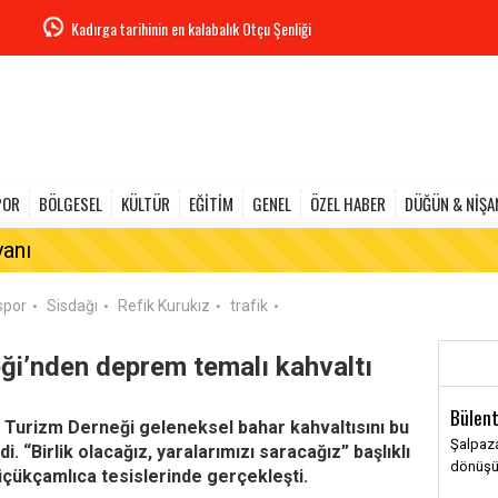
Kadırga tarihinin en kalabalık Otçu Şenliği
POR
BÖLGESEL
KÜLTÜR
EĞİTİM
GENEL
ÖZEL HABER
DÜĞÜN & NİŞA
yanı
spor
Sisdağı
Refik Kurukız
trafik
•
•
•
•
ği’nden deprem temalı kahvaltı
Bülent
ve Turizm Derneği geleneksel bahar kahvaltısını bu
Şalpaza
. “Birlik olacağız, yaralarımızı saracağız” başlıklı
dönüş
Küçükçamlıca tesislerinde gerçekleşti.