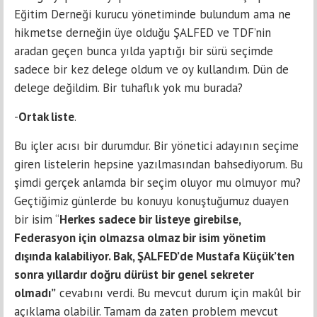
Eğitim Derneği kurucu yönetiminde bulundum ama ne
hikmetse derneğin üye olduğu ŞALFED ve TDF’nin
aradan geçen bunca yılda yaptığı bir sürü seçimde
sadece bir kez delege oldum ve oy kullandım. Dün de
delege değildim. Bir tuhaflık yok mu burada?
-
Ortak liste
.
Bu içler acısı bir durumdur. Bir yönetici adayının seçime
giren listelerin hepsine yazılmasından bahsediyorum. Bu
şimdi gerçek anlamda bir seçim oluyor mu olmuyor mu?
Geçtiğimiz günlerde bu konuyu konuştuğumuz duayen
bir isim “
Herkes sadece bir listeye girebilse,
Federasyon için olmazsa olmaz bir isim yönetim
dışında kalabiliyor. Bak, ŞALFED’de Mustafa Küçük’ten
sonra yıllardır doğru dürüst bir genel sekreter
olmadı”
cevabını verdi. Bu mevcut durum için makûl bir
açıklama olabilir. Tamam da zaten problem mevcut