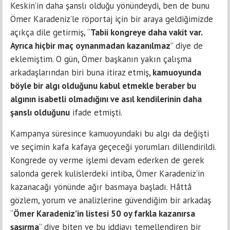
Keskin’in daha şanslı olduğu yönündeydi, ben de bunu
Ömer Karadeniz’le röportaj için bir araya geldiğimizde
açıkça dile getirmiş, “
Tabii kongreye daha vakit var.
Ayrıca hiçbir maç oynanmadan kazanılmaz
” diye de
eklemiştim. O gün, Ömer başkanın yakın çalışma
arkadaşlarından biri buna itiraz etmiş
, kamuoyunda
böyle bir algı olduğunu kabul etmekle beraber bu
algının isabetli olmadığını ve asıl kendilerinin daha
şanslı olduğunu
ifade etmişti.
Kampanya süresince kamuoyundaki bu algı da değişti
ve seçimin kafa kafaya geçeceği yorumları dillendirildi.
Kongrede oy verme işlemi devam ederken de gerek
salonda gerek kulislerdeki intiba, Ömer Karadeniz’in
kazanacağı yönünde ağır basmaya başladı. Hâttâ
gözlem, yorum ve analizlerine güvendiğim bir arkadaş
“
Ömer Karadeniz’in listesi 50 oy farkla kazanırsa
şaşırma
” diye biten ve bu iddiayı temellendiren bir