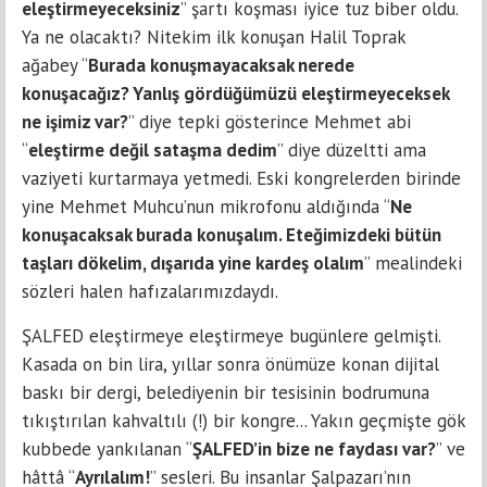
eleştirmeyeceksiniz
” şartı koşması iyice tuz biber oldu.
Ya ne olacaktı? Nitekim ilk konuşan Halil Toprak
ağabey “
Burada konuşmayacaksak nerede
konuşacağız? Yanlış gördüğümüzü eleştirmeyeceksek
ne işimiz var?
” diye tepki gösterince Mehmet abi
“
eleştirme değil sataşma dedim
” diye düzeltti ama
vaziyeti kurtarmaya yetmedi. Eski kongrelerden birinde
yine Mehmet Muhcu’nun mikrofonu aldığında “
Ne
konuşacaksak burada konuşalım. Eteğimizdeki bütün
taşları dökelim, dışarıda yine kardeş olalım
” mealindeki
sözleri halen hafızalarımızdaydı.
ŞALFED eleştirmeye eleştirmeye bugünlere gelmişti.
Kasada on bin lira, yıllar sonra önümüze konan dijital
baskı bir dergi, belediyenin bir tesisinin bodrumuna
tıkıştırılan kahvaltılı (!) bir kongre... Yakın geçmişte gök
kubbede yankılanan “
ŞALFED’in bize ne faydası var?
” ve
hâttâ “
Ayrılalım!
” sesleri. Bu insanlar Şalpazarı’nın