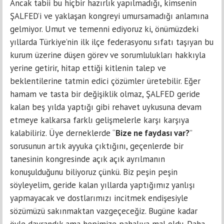
Ancak tabii bu hiçbir hazırlık yapılmadığı, kimsenin
ŞALFED’i ve yaklaşan kongreyi umursamadığı anlamına
gelmiyor. Umut ve temenni ediyoruz ki, önümüzdeki
yıllarda Türkiye’nin ilk ilçe federasyonu sıfatı taşıyan bu
kurum üzerine düşen görev ve sorumlulukları hakkıyla
yerine getirir, hitap ettiği kitlenin talep ve
beklentilerine tatmin edici çözümler üretebilir. Eğer
hamam ve tasta bir değişiklik olmaz, ŞALFED geride
kalan beş yılda yaptığı gibi rehavet uykusuna devam
etmeye kalkarsa farklı gelişmelerle karşı karşıya
kalabiliriz. Üye derneklerde “
Bize ne faydası var?
”
sorusunun artık ayyuka çıktığını, geçenlerde bir
tanesinin kongresinde açık açık ayrılmanın
konuşulduğunu biliyoruz çünkü. Biz peşin peşin
söyleyelim, geride kalan yıllarda yaptığımız yanlışı
yapmayacak ve dostlarımızı incitmek endişesiyle
sözümüzü sakınmaktan vazgeçeceğiz. Bugüne kadar
öyle davrandık ama hepimize pahalıya mal oldu. Daha