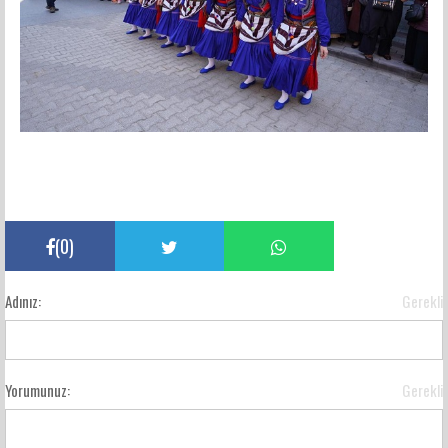
(
0
)
Adınız:
Gerekli
Yorumunuz:
Gerekli