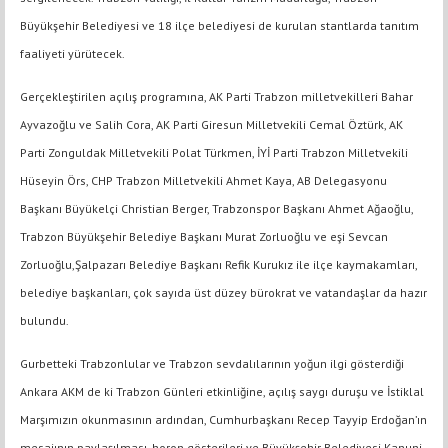
Büyükşehir Belediyesi ve 18 ilçe belediyesi de kurulan stantlarda tanıtım
faaliyeti yürütecek.
Gerçekleştirilen açılış programına, AK Parti Trabzon milletvekilleri Bahar
Ayvazoğlu ve Salih Cora, AK Parti Giresun Milletvekili Cemal Öztürk, AK
Parti Zonguldak Milletvekili Polat Türkmen, İYİ Parti Trabzon Milletvekili
Hüseyin Örs, CHP Trabzon Milletvekili Ahmet Kaya, AB Delegasyonu
Başkanı Büyükelçi Christian Berger, Trabzonspor Başkanı Ahmet Ağaoğlu,
Trabzon Büyükşehir Belediye Başkanı Murat Zorluoğlu ve eşi Sevcan
Zorluoğlu,Şalpazarı Belediye Başkanı Refik Kurukız ile ilçe kaymakamları,
belediye başkanları, çok sayıda üst düzey bürokrat ve vatandaşlar da hazır
bulundu.
Gurbetteki Trabzonlular ve Trabzon sevdalılarının yoğun ilgi gösterdiği
Ankara AKM de ki Trabzon Günleri etkinliğine, açılış saygı duruşu ve İstiklal
Marşımızın okunmasının ardından, Cumhurbaşkanı Recep Tayyip Erdoğan’ın
mesajının paylaşılması, horon gösterileri ve Büyükşehir Belediyesi Kanuni