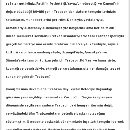
safalar getirdiniz. Fatih’in fethettiği, Yavuz’un yönettiği ve Kanuni’nin
doğup büyüdüğü büyülü şehir Trabzon’dan sizlere hemşehrilerinizin
selamlarını, muhabbetlerini getirdim. Deniziyle, yaylalarıyla,
ormanlarıyla, horonuyla-kemençesiyle hoşgörülü ama her daim dik
duran, memleket sevdalısı üretken insanlarıyla ve tabi Trabzonspor’uyla
gerçek bir Türkiye markasıdır Trabzon. Binlerce yıllık tarihiyle, sayısız
kültürü ve onlarca medeniyetiyle, Uzungöl’üyle, Ayasofya’sı ve
Sümela’sıyla tam bir turizm şehridir Trabzon. Köftesi ve hamsisiyle,
kuymağı ve peynirlisiyle, ekmeği ve karalahanasıyla her damağa lezzet
sunan bir şehirdir Trabzon.”
Konuşmasının devamında, Trabzon Büyükşehir Belediye Başkanlığı
görevine yeni seçildiğini anımsatan Zorluoğlu, “Seçim kampanyası
döneminde seçilirsem sadece Trabzon’daki hemşehrilerimin değil,
yeryüzündeki tüm Trabzonluların belediye başkanı olacağımı
söylemiştim. O nedenle başkanlık dönemimizde inşallah hemşehri dernek
ve vakıflarımızla daha sıkı iletişim kuracağız ve birçok faaliyeti hem