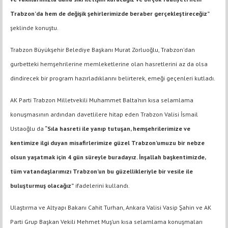
Trabzon’da hem de değişik şehirlerimizde beraber gerçekleştireceğiz”
şeklinde konuştu.
Trabzon Büyükşehir Belediye Başkanı Murat Zorluoğlu, Trabzon’dan
gurbetteki hemşehrilerine memleketlerine olan hasretlerini az da olsa
dindirecek bir program hazırladıklarını belirterek, emeği geçenleri kutladı.
AK Parti Trabzon Milletvekili Muhammet Balta’nın kısa selamlama
konuşmasının ardından davetlilere hitap eden Trabzon Valisi İsmail
Ustaoğlu da
“Sıla hasreti ile yanıp tutuşan, hemşehrilerimize ve
kentimize ilgi duyan misafirlerimize güzel Trabzon’umuzu bir nebze
olsun yaşatmak için 4 gün süreyle buradayız. İnşallah başkentimizde,
tüm vatandaşlarımızı Trabzon’un bu güzellikleriyle bir vesile ile
buluşturmuş olacağız”
ifadelerini kullandı.
Ulaştırma ve Altyapı Bakanı Cahit Turhan, Ankara Valisi Vasip Şahin ve AK
Parti Grup Başkan Vekili Mehmet Muş’un kısa selamlama konuşmaları