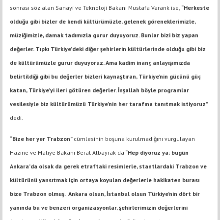
sonrası söz alan Sanayi ve Teknoloji Bakanı Mustafa Varank ise,
“Herkeste
olduğu gibi bizler de kendi kültürümüzle, gelenek göreneklerimizle,
müziğimizle, damak tadımızla gurur duyuyoruz. Bunlar bizi biz yapan
değerler. Tıpkı Türkiye’deki diğer şehirlerin kültürlerinde olduğu gibi biz
de kültürümüzle gurur duyuyoruz. Ama kadim inanç anlayışımızda
belirtildiği gibi bu değerler bizleri kaynaştıran, Türkiye’nin gücünü güç
katan, Türkiye’yi ileri götüren değerler. İnşallah böyle programlar
vesilesiyle biz kültürümüzü Türkiye’nin her tarafına tanıtmak istiyoruz”
dedi.
“Bize her yer Trabzon”
cümlesinin boşuna kurulmadığını vurgulayan
Hazine ve Maliye Bakanı Berat Albayrak da
“Hep diyoruz ya; bugün
Ankara’da olsak da gerek etraftaki resimlerle, stantlardaki Trabzon ve
kültürünü yansıtmak için ortaya koyulan değerlerle hakikaten burası
bize Trabzon olmuş. Ankara olsun, İstanbul olsun Türkiye’nin dört bir
yanında bu ve benzeri organizasyonlar, şehirlerimizin değerlerini