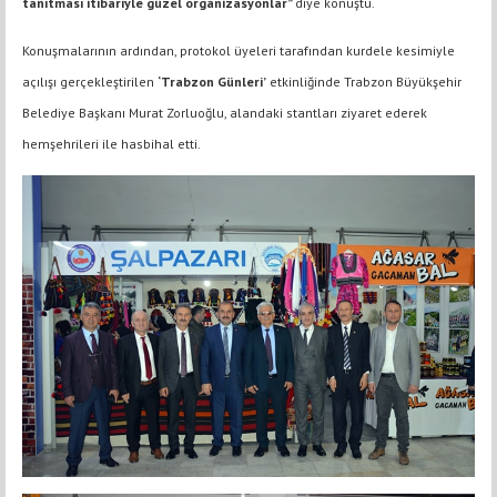
tanıtması itibariyle güzel organizasyonlar”
diye konuştu.
Konuşmalarının ardından, protokol üyeleri tarafından kurdele kesimiyle
açılışı gerçekleştirilen
‘Trabzon Günleri’
etkinliğinde Trabzon Büyükşehir
Belediye Başkanı Murat Zorluoğlu, alandaki stantları ziyaret ederek
hemşehrileri ile hasbihal etti.