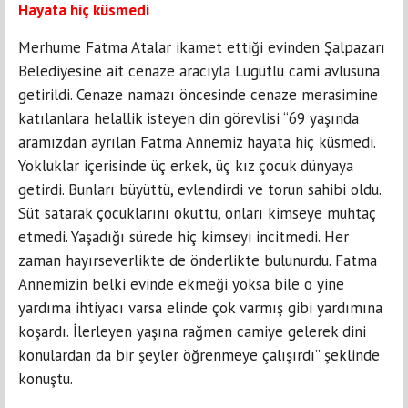
Hayata hiç küsmedi
Merhume Fatma Atalar ikamet ettiği evinden Şalpazarı
Belediyesine ait cenaze aracıyla Lügütlü cami avlusuna
getirildi. Cenaze namazı öncesinde cenaze merasimine
katılanlara helallik isteyen din görevlisi “69 yaşında
aramızdan ayrılan Fatma Annemiz hayata hiç küsmedi.
Yokluklar içerisinde üç erkek, üç kız çocuk dünyaya
getirdi. Bunları büyüttü, evlendirdi ve torun sahibi oldu.
Süt satarak çocuklarını okuttu, onları kimseye muhtaç
etmedi. Yaşadığı sürede hiç kimseyi incitmedi. Her
zaman hayırseverlikte de
önderlikte bulunurdu. Fatma
Annemizin belki evinde ekmeği yoksa bile o yine
yardıma ihtiyacı varsa elinde çok varmış gibi yardımına
koşardı. İlerleyen yaşına rağmen camiye gelerek dini
konulardan da bir şeyler öğrenmeye çalışırdı” şeklinde
konuştu.