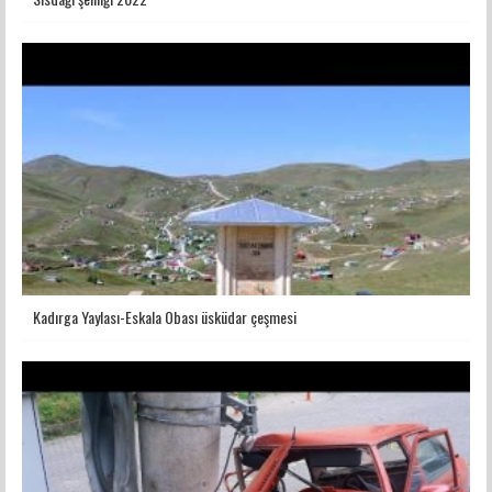
Kadırga Yaylası-Eskala Obası üsküdar çeşmesi