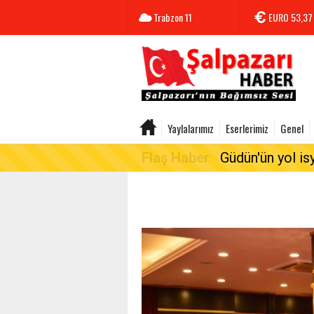
Trabzon
11
EURO
53,37
Yaylalarımız
Eserlerimiz
Genel
Flaş Haber
Güdün'ün yol is