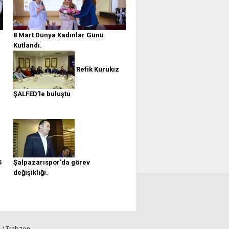
8 Mart Dünya Kadınlar Günü
Kutlandı.
Refik Kurukız
ŞALFED’le buluştu
5
Şalpazarıspor'da görev
değişikliği.
 / Trabzon