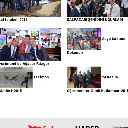
ŞALPAZARI ŞEHİDİNİ UĞURLADI
el felaketi 2016
Suya Sabuna
Dokunun
Dortmund'da Ağasar Rüzgarı
Trabzon
24 Kasım
Günleri-2015
Öğretmenler Günü Kutlaması-201
Şalpazarı