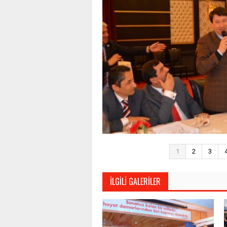
1
2
3
İLGILI GALERILER