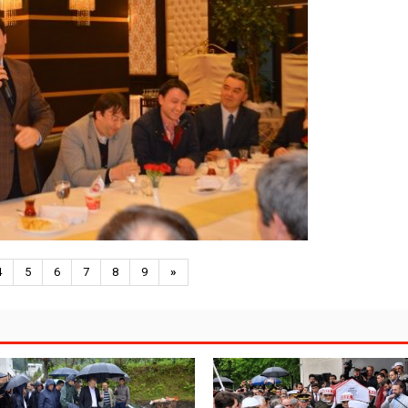
4
5
6
7
8
9
»