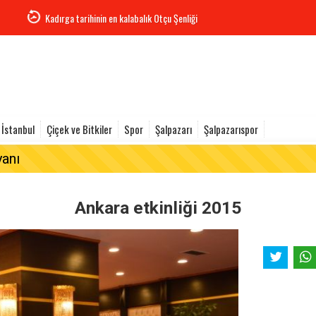
Kadırga tarihinin en kalabalık Otçu Şenliği
İstanbul
Çiçek ve Bitkiler
Spor
Şalpazarı
Şalpazarıspor
yanı
Ankara etkinliği 2015